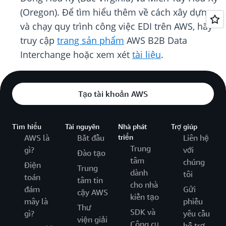
(Oregon). Để tìm hiểu thêm về cách xây dựng
và chạy quy trình công việc EDI trên AWS, hãy
truy cập
trang sản phẩm
AWS B2B Data
Interchange hoặc xem xét
tài liệu
.
Tạo tài khoản AWS
Tìm hiểu
Tài nguyên
Nhà phát
Trợ giúp
AWS là
Bắt đầu
triển
Liên hệ
Trung
gì?
với
Đào tạo
tâm
chúng
Điện
Trung
dành
tôi
toán
tâm tin
cho nhà
đám
Gửi
cậy AWS
kiến tạo
mây là
phiếu
Thư
SDK và
gì?
yêu cầu
viện giải
Công cụ
hỗ trợ