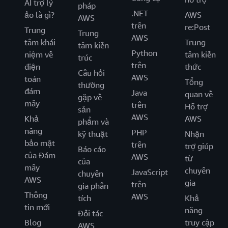
AI trợ lý
pháp
.NET
ảo là gì?
AWS
AWS
trên
re:Post
Trung
Trung
AWS
tâm khái
Trung
tâm kiến
Python
niệm về
tâm kiến
trúc
trên
điện
thức
Câu hỏi
AWS
toán
Tổng
thường
đám
Java
quan về
gặp về
mây
trên
Hỗ trợ
sản
AWS
Khả
AWS
phẩm và
năng
PHP
kỹ thuật
Nhận
bảo mật
trên
trợ giúp
Báo cáo
của Đám
AWS
từ
của
mây
chuyên
JavaScript
chuyên
AWS
gia
trên
gia phân
Thông
AWS
tích
Khả
tin mới
năng
Đối tác
Blog
truy cập
AWS