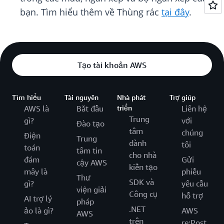
bạn. Tìm hiểu thêm về Thùng rác
tại đây
.
Tạo tài khoản AWS
Tìm hiểu
Tài nguyên
Nhà phát
Trợ giúp
AWS là
Bắt đầu
triển
Liên hệ
Trung
gì?
với
Đào tạo
tâm
chúng
Điện
Trung
dành
tôi
toán
tâm tin
cho nhà
đám
Gửi
cậy AWS
kiến tạo
mây là
phiếu
Thư
SDK và
gì?
yêu cầu
viện giải
Công cụ
hỗ trợ
AI trợ lý
pháp
.NET
ảo là gì?
AWS
AWS
trên
re:Post