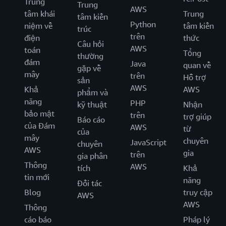
Trung
Trung
AWS
tâm khái
Trung
tâm kiến
Python
niệm về
tâm kiến
trúc
trên
điện
thức
Câu hỏi
AWS
toán
Tổng
thường
đám
Java
quan về
gặp về
mây
trên
Hỗ trợ
sản
AWS
Khả
AWS
phẩm và
năng
PHP
kỹ thuật
Nhận
bảo mật
trên
trợ giúp
Báo cáo
của Đám
AWS
từ
của
mây
chuyên
JavaScript
chuyên
AWS
gia
trên
gia phân
Thông
AWS
tích
Khả
tin mới
năng
Đối tác
Blog
truy cập
AWS
AWS
Thông
cáo báo
Pháp lý