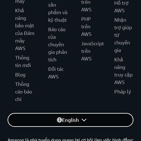
mây
trên
Hỗ trợ
sản
AWS
Khả
AWS
phẩm và
năng
PHP
kỹ thuật
Nhận
bảo mật
trên
trợ giúp
Báo cáo
của Đám
AWS
từ
của
mây
chuyên
JavaScript
chuyên
AWS
gia
trên
gia phân
Thông
AWS
tích
Khả
tin mới
năng
Đối tác
Blog
truy cập
AWS
AWS
Thông
cáo báo
Pháp lý
chí
English
Amazon là nhà tuyển dung mang lại cơ hội làm việc bình đẳng: