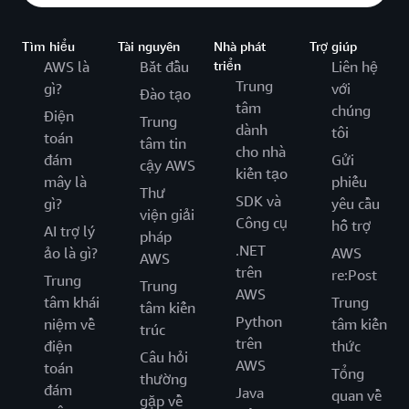
Tìm hiểu
Tài nguyên
Nhà phát
Trợ giúp
AWS là
Bắt đầu
triển
Liên hệ
Trung
gì?
với
Đào tạo
tâm
chúng
Điện
Trung
dành
tôi
toán
tâm tin
cho nhà
đám
Gửi
cậy AWS
kiến tạo
mây là
phiếu
Thư
SDK và
gì?
yêu cầu
viện giải
Công cụ
hỗ trợ
AI trợ lý
pháp
.NET
ảo là gì?
AWS
AWS
trên
re:Post
Trung
Trung
AWS
tâm khái
Trung
tâm kiến
Python
niệm về
tâm kiến
trúc
trên
điện
thức
Câu hỏi
AWS
toán
Tổng
thường
đám
Java
quan về
gặp về