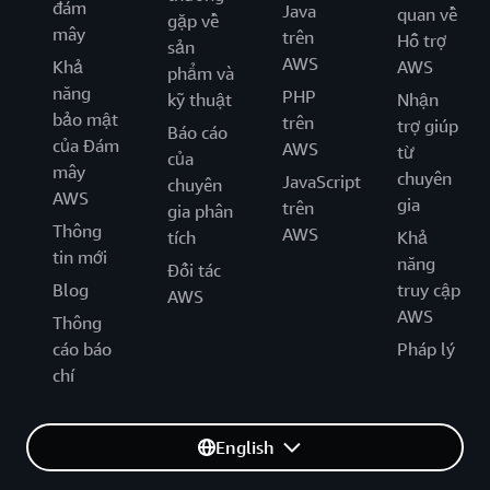
đám
Java
quan về
gặp về
mây
trên
Hỗ trợ
sản
AWS
Khả
AWS
phẩm và
năng
PHP
kỹ thuật
Nhận
bảo mật
trên
trợ giúp
Báo cáo
của Đám
AWS
từ
của
mây
chuyên
JavaScript
chuyên
AWS
gia
trên
gia phân
Thông
AWS
tích
Khả
tin mới
năng
Đối tác
Blog
truy cập
AWS
AWS
Thông
cáo báo
Pháp lý
chí
English