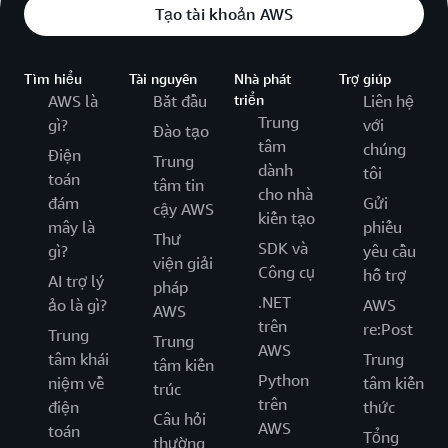
Tạo tài khoản AWS
Tìm hiểu
Tài nguyên
Nhà phát
Trợ giúp
AWS là
Bắt đầu
triển
Liên hệ
Trung
gì?
với
Đào tạo
tâm
chúng
Điện
Trung
dành
tôi
toán
tâm tin
cho nhà
đám
Gửi
cậy AWS
kiến tạo
mây là
phiếu
Thư
SDK và
gì?
yêu cầu
viện giải
Công cụ
hỗ trợ
AI trợ lý
pháp
.NET
ảo là gì?
AWS
AWS
trên
re:Post
Trung
Trung
AWS
tâm khái
Trung
tâm kiến
Python
niệm về
tâm kiến
trúc
trên
điện
thức
Câu hỏi
AWS
toán
Tổng
thường