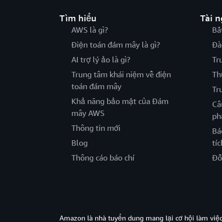
Tìm hiểu
Tài 
AWS là gì?
Bắ
Điện toán đám mây là gì?
Đà
AI trợ lý ảo là gì?
Tr
Trung tâm khái niệm về điện
Th
toán đám mây
Tr
Khả năng bảo mật của Đám
Câ
mây AWS
ph
Thông tin mới
Bá
Blog
tíc
Thông cáo báo chí
Đố
Amazon là nhà tuyển dung mang lại cơ hội làm viê