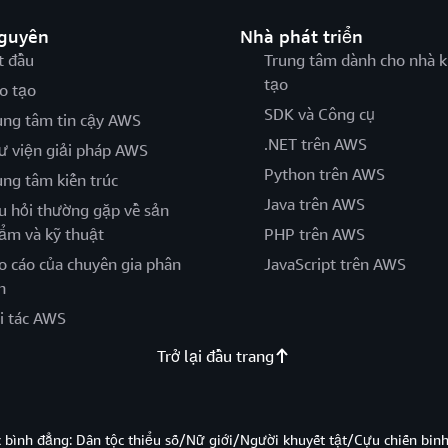
nguyên
Nhà phát triển
t đầu
Trung tâm dành cho nhà k
tạo
o tạo
SDK và Công cụ
ung tâm tin cậy AWS
.NET trên AWS
ư viện giải pháp AWS
Python trên AWS
ung tâm kiến trúc
Java trên AWS
u hỏi thường gặp về sản
ẩm và kỹ thuật
PHP trên AWS
o cáo của chuyên gia phân
JavaScript trên AWS
h
i tác AWS
Trở lại đầu trang
̣c bình đẳng: Dân tộc thiểu số/Nữ giới/Người khuyết tật/Cựu chiến bi