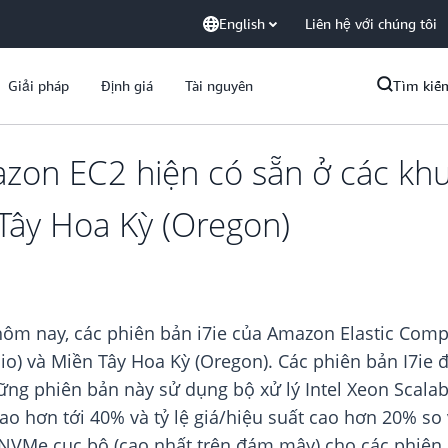
English
Liên hệ với chúng tôi
Giải pháp
Định giá
Tài nguyên
Tìm kiế
azon EC2 hiện có sẵn ở các k
Tây Hoa Kỳ (Oregon)
ôm nay, các phiên bản i7ie của Amazon Elastic Comp
) và Miền Tây Hoa Kỳ (Oregon). Các phiên bản I7ie 
ững phiên bản này sử dụng bộ xử lý Intel Xeon Scalable
ao hơn tới 40% và tỷ lệ giá/hiệu suất cao hơn 20% so
ữ NVMe cục bộ (cao nhất trên đám mây) cho các phiên 