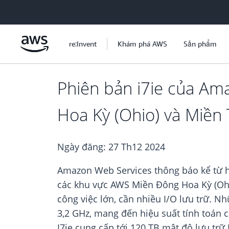
Chuyển đến nội dung chính
re:Invent
Khám phá AWS
Sản phẩm
Phiên bản i7ie của Am
Hoa Kỳ (Ohio) và Miền 
Ngày đăng:
27 Th12 2024
Amazon Web Services thông báo kể từ h
các khu vực AWS Miền Đông Hoa Kỳ (Ohio
công việc lớn, cần nhiều I/O lưu trữ. Nh
3,2 GHz, mang đến hiệu suất tính toán c
I7ie cung cấp tới 120 TB mật độ lưu tr