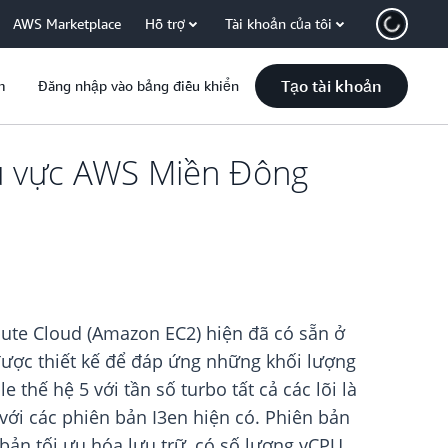
AWS Marketplace
Hỗ trợ
Tài khoản của tôi
Tạo tài khoản
m
Đăng nhập vào bảng điều khiển
hu vực AWS Miền Đông
ute Cloud (Amazon EC2) hiện đã có sẵn ở
được thiết kế để đáp ứng những khối lượng
 thế hệ 5 với tần số turbo tất cả các lõi là
 với các phiên bản I3en hiện có. Phiên bản
bản tối ưu hóa lưu trữ, có số lượng vCPU