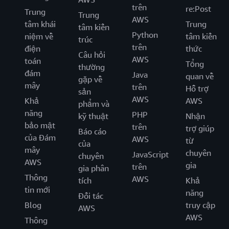
trên
re:Post
Trung
Trung
AWS
tâm khái
Trung
tâm kiến
Python
niệm về
tâm kiến
trúc
trên
điện
thức
Câu hỏi
AWS
toán
Tổng
thường
đám
Java
quan về
gặp về
mây
trên
Hỗ trợ
sản
AWS
Khả
AWS
phẩm và
năng
PHP
kỹ thuật
Nhận
bảo mật
trên
trợ giúp
Báo cáo
của Đám
AWS
từ
của
mây
chuyên
JavaScript
chuyên
AWS
gia
trên
gia phân
Thông
AWS
tích
Khả
tin mới
năng
Đối tác
Blog
truy cập
AWS
AWS
Thông