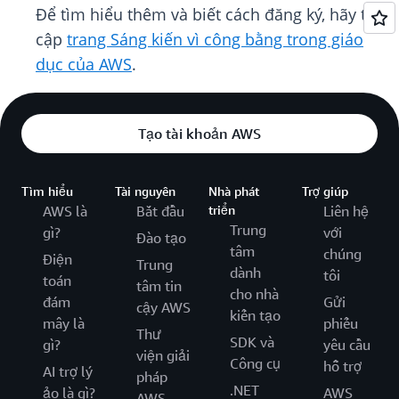
Để tìm hiểu thêm và biết cách đăng ký, hãy truy
cập
trang Sáng kiến vì công bằng trong giáo
dục của AWS
.
Tạo tài khoản AWS
Tìm hiểu
Tài nguyên
Nhà phát
Trợ giúp
AWS là
Bắt đầu
triển
Liên hệ
Trung
gì?
với
Đào tạo
tâm
chúng
Điện
Trung
dành
tôi
toán
tâm tin
cho nhà
đám
Gửi
cậy AWS
kiến tạo
mây là
phiếu
Thư
SDK và
gì?
yêu cầu
viện giải
Công cụ
hỗ trợ
AI trợ lý
pháp
.NET
ảo là gì?
AWS
AWS