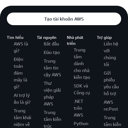
Tạo tài khoản AWS
Tìm hiểu
Tài nguyên
Nhà phát
Trợ giúp
AWS là
Bắt đầu
triển
Liên hệ
Trung
gì?
với
Đào tạo
tâm
chúng
Điện
Trung
dành
tôi
toán
tâm tin
cho nhà
đám
Gửi
cậy AWS
kiến tạo
mây là
phiếu
Thư
SDK và
gì?
yêu cầu
viện giải
Công cụ
hỗ trợ
AI trợ lý
pháp
.NET
ảo là gì?
AWS
AWS
trên
re:Post
Trung
Trung
AWS
tâm khái
Trung
tâm kiến
Python
niệm về
tâm kiến
trúc