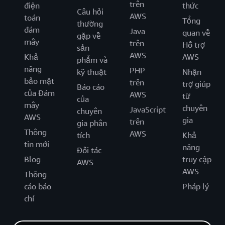
trên
điện
thức
Câu hỏi
AWS
toán
Tổng
thường
đám
Java
quan về
gặp về
mây
trên
Hỗ trợ
sản
AWS
Khả
AWS
phẩm và
năng
PHP
kỹ thuật
Nhận
bảo mật
trên
trợ giúp
Báo cáo
của Đám
AWS
từ
của
mây
chuyên
JavaScript
chuyên
AWS
gia
trên
gia phân
Thông
AWS
tích
Khả
tin mới
năng
Đối tác
Blog
truy cập
AWS
AWS
Thông
cáo báo
Pháp lý
chí