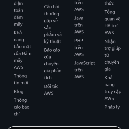
trên
điện
thức
Câu hỏi
AWS
toán
Tổng
thường
đám
Java
quan về
gặp về
mây
trên
Hỗ trợ
sản
AWS
Khả
AWS
phẩm và
năng
PHP
kỹ thuật
Nhận
bảo mật
trên
trợ giúp
Báo cáo
của Đám
AWS
từ
của
mây
chuyên
JavaScript
chuyên
AWS
gia
trên
gia phân
Thông
AWS
tích
Khả
tin mới
năng
Đối tác
Blog
truy cập
AWS
AWS
Thông
cáo báo
Pháp lý
chí