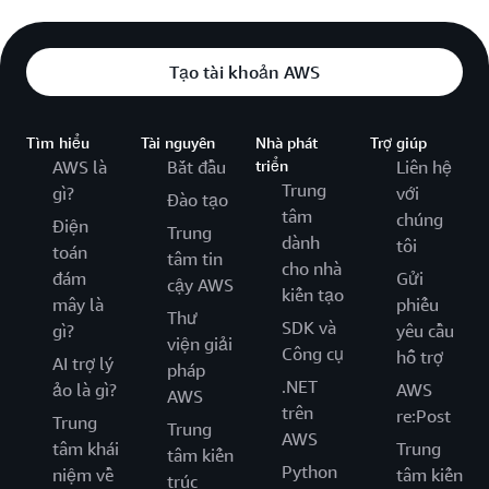
Tạo tài khoản AWS
Tìm hiểu
Tài nguyên
Nhà phát
Trợ giúp
AWS là
Bắt đầu
triển
Liên hệ
Trung
gì?
với
Đào tạo
tâm
chúng
Điện
Trung
dành
tôi
toán
tâm tin
cho nhà
đám
Gửi
cậy AWS
kiến tạo
mây là
phiếu
Thư
SDK và
gì?
yêu cầu
viện giải
Công cụ
hỗ trợ
AI trợ lý
pháp
.NET
ảo là gì?
AWS
AWS
trên
re:Post
Trung
Trung
AWS
tâm khái
Trung
tâm kiến
Python
niệm về
tâm kiến
trúc