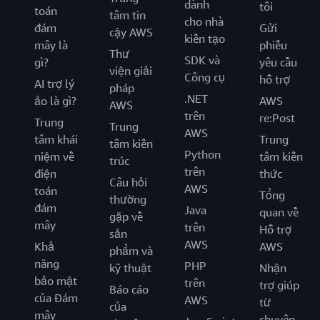
dành
tôi
toán
tâm tin
cho nhà
đám
Gửi
cậy AWS
kiến tạo
mây là
phiếu
Thư
SDK và
gì?
yêu cầu
viện giải
Công cụ
hỗ trợ
AI trợ lý
pháp
.NET
ảo là gì?
AWS
AWS
trên
re:Post
Trung
Trung
AWS
tâm khái
Trung
tâm kiến
Python
niệm về
tâm kiến
trúc
trên
điện
thức
Câu hỏi
AWS
toán
Tổng
thường
đám
Java
quan về
gặp về
mây
trên
Hỗ trợ
sản
AWS
Khả
AWS
phẩm và
năng
PHP
kỹ thuật
Nhận
bảo mật
trên
trợ giúp
Báo cáo
của Đám
AWS
từ
của
mây
chuyên