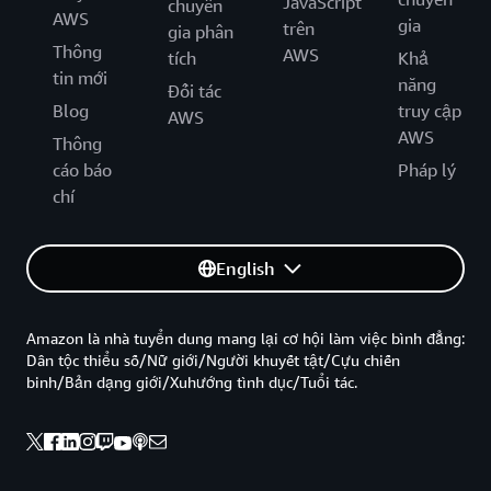
JavaScript
chuyên
AWS
gia
trên
gia phân
Thông
AWS
tích
Khả
tin mới
năng
Đối tác
Blog
truy cập
AWS
AWS
Thông
cáo báo
Pháp lý
chí
English
Amazon là nhà tuyển dung mang lại cơ hội làm việc bình đẳng:
Dân tộc thiểu số/Nữ giới/Người khuyết tật/Cựu chiến
binh/Bản dạng giới/Xuhướng tình dục/Tuổi tác.