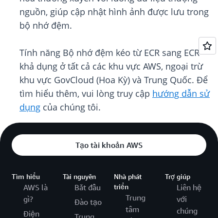
nguồn, giúp cập nhật hình ảnh được lưu trong
bộ nhớ đệm.
Tính năng Bộ nhớ đệm kéo từ ECR sang ECR
khả dụng ở tất cả các khu vực AWS, ngoại trừ
khu vực GovCloud (Hoa Kỳ) và Trung Quốc. Để
tìm hiểu thêm, vui lòng truy cập
hướng dẫn sử
dụng
của chúng tôi.
Tạo tài khoản AWS
Tìm hiểu
Tài nguyên
Nhà phát
Trợ giúp
AWS là
Bắt đầu
triển
Liên hệ
Trung
gì?
với
Đào tạo
tâm
chúng
Điện
Trung