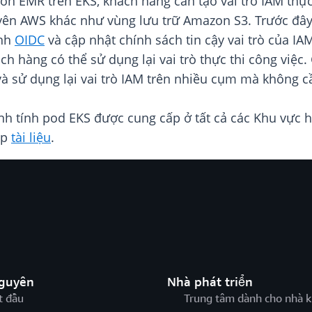
on EMR trên EKS, khách hàng cần tạo vai trò IAM thự
uyên AWS khác như vùng lưu trữ Amazon S3. Trước đây
ính
OIDC
và cập nhật chính sách tin cậy vai trò của IA
 hàng có thể sử dụng lại vai trò thực thi công việc.
à sử dụng lại vai trò IAM trên nhiều cụm mà không c
h tính pod EKS được cung cấp ở tất cả các Khu vực h
ập
tài liệu
.
nguyên
Nhà phát triển
t đầu
Trung tâm dành cho nhà k