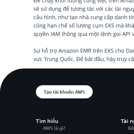
Để chạy khối lượng công việc trên Amaz
sẽ sử dụng để tương tác với các tài ng
cấu hình, như tạo nhà cung cấp danh t
cũng hạn chế số lượng cụm EKS mà khách
quyền IAM thông qua một lệnh gọi API v
Sự hỗ trợ Amazon EMR trên EKS cho Dan
vực Trung Quốc. Để bắt đầu, hãy truy c
Tạo tài khoản AWS
Tìm hiểu
Tài 
AWS là gì?
Bắ