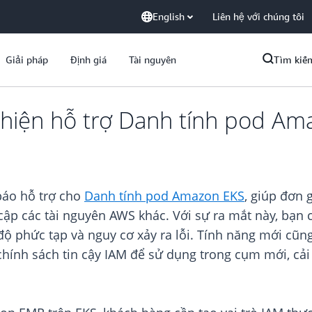
English
Liên hệ với chúng tôi
Giải pháp
Định giá
Tài nguyên
Tìm kiế
hiện hỗ trợ Danh tính pod Am
áo hỗ trợ cho
Danh tính pod Amazon EKS
, giúp đơn 
 cập các tài nguyên AWS khác. Với sự ra mắt này, bạn
độ phức tạp và nguy cơ xảy ra lỗi. Tính năng mới cũn
ính sách tin cậy IAM để sử dụng trong cụm mới, cải 