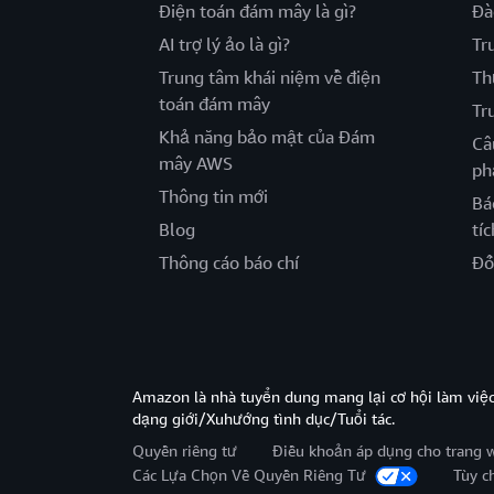
Điện toán đám mây là gì?
Đà
AI trợ lý ảo là gì?
Tr
Trung tâm khái niệm về điện
Th
toán đám mây
Tr
Khả năng bảo mật của Đám
Câ
mây AWS
ph
Thông tin mới
Bá
Blog
tíc
Thông cáo báo chí
Đố
Amazon là nhà tuyển dung mang lại cơ hội làm viê
dạng giới/Xuhướng tình dục/Tuổi tác.
Quyền riêng tư
Điều khoản áp dụng cho trang 
Các Lựa Chọn Về Quyền Riêng Tư
Tùy c