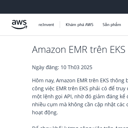
Chuyển đến nội dung chính
re:Invent
Khám phá AWS
Sản phẩm
Amazon EMR trên EKS 
Ngày đăng:
10 Th03 2025
Hôm nay, Amazon EMR trên EKS thông b
công việc EMR trên EKS phải có để truy
một lệnh gọi API, nhờ đó giảm đáng kể 
nhiều cụm mà không cần cập nhật các ch
hoạt động.