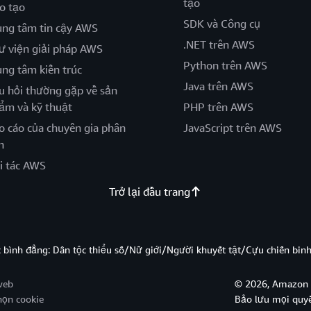
tạo
o tạo
SDK và Công cụ
ung tâm tin cậy AWS
.NET trên AWS
ư viện giải pháp AWS
Python trên AWS
ung tâm kiến trúc
Java trên AWS
u hỏi thường gặp về sản
ẩm và kỹ thuật
PHP trên AWS
o cáo của chuyên gia phân
JavaScript trên AWS
h
i tác AWS
Trở lại đầu trang
̣c bình đẳng: Dân tộc thiểu số/Nữ giới/Người khuyết tật/Cựu chiến bi
web
© 2026, Amazon W
họn cookie
Bảo lưu mọi quy