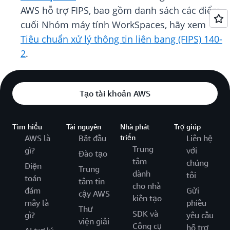
AWS hỗ trợ FIPS, bao gồm danh sách các điểm
cuối Nhóm máy tính WorkSpaces, hãy xem
Tiêu chuẩn xử lý thông tin liên bang (FIPS) 140-
2
.
Tạo tài khoản AWS
Tìm hiểu
Tài nguyên
Nhà phát
Trợ giúp
AWS là
Bắt đầu
triển
Liên hệ
Trung
gì?
với
Đào tạo
tâm
chúng
Điện
Trung
dành
tôi
toán
tâm tin
cho nhà
đám
Gửi
cậy AWS
kiến tạo
mây là
phiếu
Thư
SDK và
gì?
yêu cầu
viện giải
Công cụ
hỗ trợ