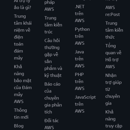
AI trợ lý
pháp
.NET
ảo là gì?
AWS
AWS
trên
re:Post
Trung
Trung
AWS
tâm khái
Trung
tâm kiến
Python
niệm về
tâm kiến
trúc
trên
điện
thức
Câu hỏi
AWS
toán
Tổng
thường
đám
Java
quan về
gặp về
mây
trên
Hỗ trợ
sản
AWS
Khả
AWS
phẩm và
năng
PHP
kỹ thuật
Nhận
bảo mật
trên
trợ giúp
Báo cáo
của Đám
AWS
từ
của
mây
chuyên
JavaScript
chuyên
AWS
gia
trên
gia phân
Thông
AWS
tích
Khả
tin mới
năng
Đối tác
Blog
truy cập
AWS