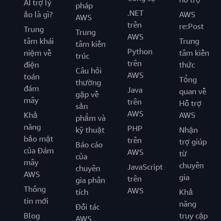
AI trợ lý
pháp
.NET
ảo là gì?
AWS
AWS
trên
re:Post
Trung
Trung
AWS
tâm khái
Trung
tâm kiến
Python
niệm về
tâm kiến
trúc
trên
điện
thức
Câu hỏi
AWS
toán
Tổng
thường
đám
Java
quan về
gặp về
mây
trên
Hỗ trợ
sản
AWS
Khả
AWS
phẩm và
năng
PHP
kỹ thuật
Nhận
bảo mật
trên
trợ giúp
Báo cáo
của Đám
AWS
từ
của
mây
chuyên
JavaScript
chuyên
AWS
gia
trên
gia phân
Thông
AWS
tích
Khả
tin mới
năng
Đối tác
Blog
truy cập
AWS