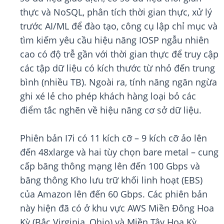
thực và NoSQL, phân tích thời gian thực, xử lý
trước AI/ML để đào tạo, công cụ lập chỉ mục và
tìm kiếm yêu cầu hiệu năng IOSP ngẫu nhiên
cao có độ trễ gần với thời gian thực để truy cập
các tập dữ liệu có kích thước từ nhỏ đến trung
bình (nhiều TB). Ngoài ra, tính năng ngăn ngừa
ghi xé lẻ cho phép khách hàng loại bỏ các
điểm tắc nghẽn về hiệu năng cơ sở dữ liệu.
Phiên bản I7i có 11 kích cỡ – 9 kích cỡ ảo lên
đến 48xlarge và hai tùy chọn bare metal – cung
cấp băng thông mạng lên đến 100 Gbps và
băng thông Kho lưu trữ khối linh hoạt (EBS)
của Amazon lên đến 60 Gbps. Các phiên bản
này hiện đã có ở khu vực AWS Miền Đông Hoa
Kỳ (Bắc Virginia, Ohio) và Miền Tây Hoa Kỳ