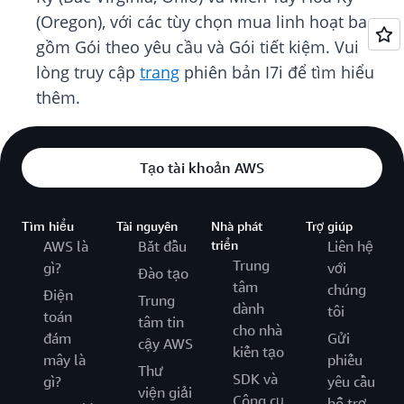
(Oregon), với các tùy chọn mua linh hoạt bao
gồm Gói theo yêu cầu và Gói tiết kiệm. Vui
lòng truy cập
trang
phiên bản I7i để tìm hiểu
thêm.
Tạo tài khoản AWS
Tìm hiểu
Tài nguyên
Nhà phát
Trợ giúp
AWS là
Bắt đầu
triển
Liên hệ
Trung
gì?
với
Đào tạo
tâm
chúng
Điện
Trung
dành
tôi
toán
tâm tin
cho nhà
đám
Gửi
cậy AWS
kiến tạo
mây là
phiếu
Thư
SDK và
gì?
yêu cầu
viện giải
Công cụ
hỗ trợ