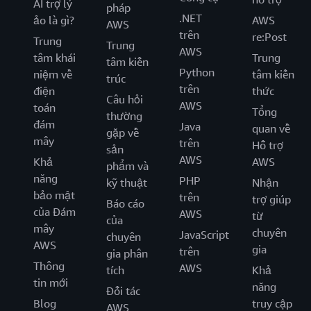
AI trợ lý
pháp
.NET
ảo là gì?
AWS
AWS
trên
re:Post
Trung
Trung
AWS
tâm khái
Trung
tâm kiến
Python
niệm về
tâm kiến
trúc
trên
điện
thức
Câu hỏi
AWS
toán
Tổng
thường
đám
Java
quan về
gặp về
mây
trên
Hỗ trợ
sản
AWS
Khả
AWS
phẩm và
năng
PHP
kỹ thuật
Nhận
bảo mật
trên
trợ giúp
Báo cáo
của Đám
AWS
từ
của
mây
chuyên
JavaScript
chuyên
AWS
gia
trên
gia phân
Thông
AWS
tích
Khả
tin mới
năng
Đối tác
Blog
truy cập
AWS