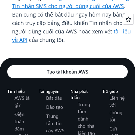
Tin nhắn SMS cho người dùng cuối của AWS
.
Bạn cũng có thể bắt đầu ngay hôm nay bằng
cách truy cập bảng điều khiển Tin nhắn cho
người dùng cuối của AWS hoặc xem xét
tài liệu
về API
của chúng tôi.
Tạo tài khoản AWS
Tìm hiểu
Tài nguyên
Nhà phát
Trợ giúp
AWS là
Bắt đầu
triển
Liên hệ
Trung
gì?
với
Đào tạo
tâm
chúng
Điện
Trung
dành
tôi
toán
tâm tin
cho nhà
đám
Gửi
cậy AWS
kiến tạo