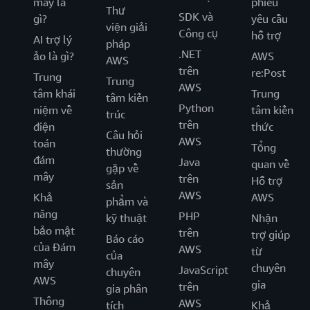
mây là
phiếu
Thư
SDK và
gì?
yêu cầu
viện giải
Công cụ
hỗ trợ
AI trợ lý
pháp
.NET
ảo là gì?
AWS
AWS
trên
re:Post
Trung
Trung
AWS
tâm khái
Trung
tâm kiến
Python
niệm về
tâm kiến
trúc
trên
điện
thức
Câu hỏi
AWS
toán
Tổng
thường
đám
Java
quan về
gặp về
mây
trên
Hỗ trợ
sản
AWS
Khả
AWS
phẩm và
năng
PHP
kỹ thuật
Nhận
bảo mật
trên
trợ giúp
Báo cáo
của Đám
AWS
từ
của
mây
chuyên
JavaScript
chuyên
AWS
gia
trên
gia phân
Thông
AWS
tích
Khả