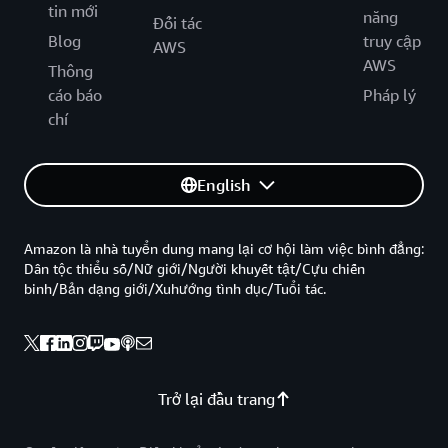
tin mới
năng
Đối tác
Blog
truy cập
AWS
AWS
Thông
cáo báo
Pháp lý
chí
English
Amazon là nhà tuyển dung mang lại cơ hội làm việc bình đẳng:
Dân tộc thiểu số/Nữ giới/Người khuyết tật/Cựu chiến
binh/Bản dạng giới/Xuhướng tình dục/Tuổi tác.
Trở lại đầu trang