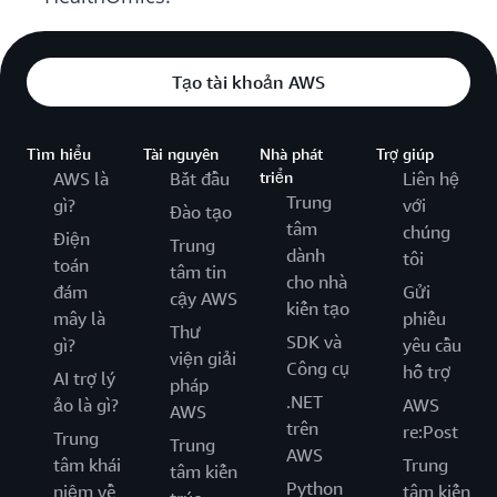
Tạo tài khoản AWS
Tìm hiểu
Tài nguyên
Nhà phát
Trợ giúp
AWS là
Bắt đầu
triển
Liên hệ
Trung
gì?
với
Đào tạo
tâm
chúng
Điện
Trung
dành
tôi
toán
tâm tin
cho nhà
đám
Gửi
cậy AWS
kiến tạo
mây là
phiếu
Thư
SDK và
gì?
yêu cầu
viện giải
Công cụ
hỗ trợ
AI trợ lý
pháp
.NET
ảo là gì?
AWS
AWS
trên
re:Post
Trung
Trung
AWS
tâm khái
Trung
tâm kiến
Python
niệm về
tâm kiến