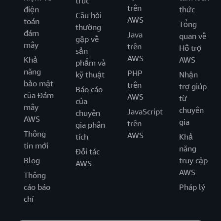
trúc
trên
điện
thức
Câu hỏi
AWS
toán
Tổng
thường
đám
Java
quan về
gặp về
mây
trên
Hỗ trợ
sản
AWS
Khả
AWS
phẩm và
năng
PHP
kỹ thuật
Nhận
bảo mật
trên
trợ giúp
Báo cáo
của Đám
AWS
từ
của
mây
chuyên
JavaScript
chuyên
AWS
gia
trên
gia phân
Thông
AWS
tích
Khả
tin mới
năng
Đối tác
Blog
truy cập
AWS
AWS
Thông
cáo báo
Pháp lý
chí