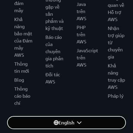
đám
Java
quan về
gặp về
mây
trên
Hỗ trợ
sản
AWS
Khả
AWS
phẩm và
năng
PHP
kỹ thuật
Nhận
bảo mật
trên
trợ giúp
Báo cáo
của Đám
AWS
từ
của
mây
chuyên
JavaScript
chuyên
AWS
gia
trên
gia phân
Thông
AWS
tích
Khả
tin mới
năng
Đối tác
Blog
truy cập
AWS
AWS
Thông
cáo báo
Pháp lý
chí
English