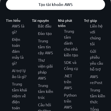
Tạo tài khoản AWS
Tìm hiểu
Tài nguyên
Nhà phát
Trợ giúp
AWS là
Bắt đầu
triển
Liên hệ
Trung
gì?
với
Đào tạo
tâm
chúng
Điện
Trung
dành
tôi
toán
tâm tin
cho nhà
đám
Gửi
cậy AWS
kiến tạo
mây là
phiếu
Thư
SDK và
gì?
yêu cầu
viện giải
Công cụ
hỗ trợ
AI trợ lý
pháp
.NET
ảo là gì?
AWS
AWS
trên
re:Post
Trung
Trung
AWS
tâm khái
Trung
tâm kiến
Python
niệm về
tâm kiến
trúc
trên
điện
thức
Câu hỏi
AWS
toán
Tổng
thường