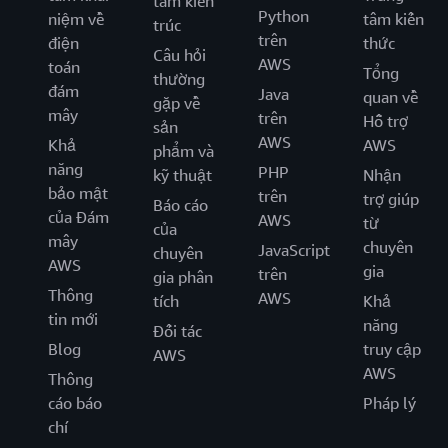
tâm kiến
Python
niệm về
tâm kiến
trúc
trên
điện
thức
Câu hỏi
AWS
toán
Tổng
thường
đám
Java
quan về
gặp về
mây
trên
Hỗ trợ
sản
AWS
Khả
AWS
phẩm và
năng
PHP
kỹ thuật
Nhận
bảo mật
trên
trợ giúp
Báo cáo
của Đám
AWS
từ
của
mây
chuyên
JavaScript
chuyên
AWS
gia
trên
gia phân
Thông
AWS
tích
Khả
tin mới
năng
Đối tác
Blog
truy cập
AWS
AWS
Thông
cáo báo
Pháp lý
chí