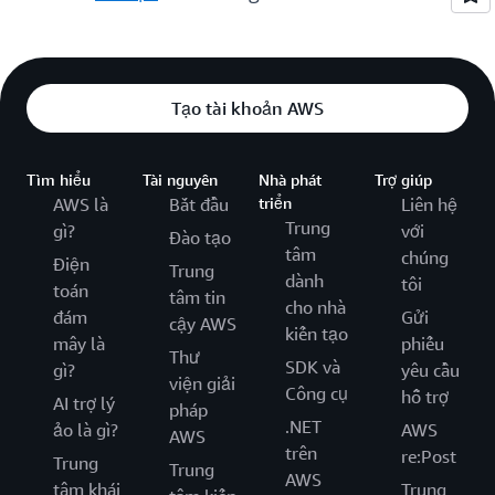
Tạo tài khoản AWS
Tìm hiểu
Tài nguyên
Nhà phát
Trợ giúp
AWS là
Bắt đầu
triển
Liên hệ
Trung
gì?
với
Đào tạo
tâm
chúng
Điện
Trung
dành
tôi
toán
tâm tin
cho nhà
đám
Gửi
cậy AWS
kiến tạo
mây là
phiếu
Thư
SDK và
gì?
yêu cầu
viện giải
Công cụ
hỗ trợ
AI trợ lý
pháp
.NET
ảo là gì?
AWS
AWS
trên
re:Post
Trung
Trung
AWS
tâm khái
Trung