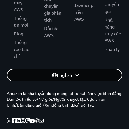
mây
chuyên
JavaScript
chuyên
AWS
gia
trên
gia phân
Thông
AWS
tích
Khả
tin mới
năng
Đối tác
Blog
truy cập
AWS
AWS
Thông
cáo báo
Pháp lý
chí
English
Amazon là nhà tuyển dung mang lại cơ hội làm việc bình đẳng:
Dân tộc thiểu số/Nữ giới/Người khuyết tật/Cựu chiến
binh/Bản dạng giới/Xuhướng tình dục/Tuổi tác.