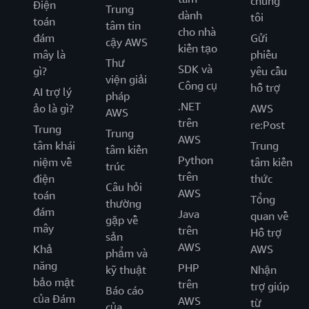
chúng
Điện
Trung
dành
tôi
toán
tâm tin
cho nhà
đám
Gửi
cậy AWS
kiến tạo
mây là
phiếu
Thư
SDK và
gì?
yêu cầu
viện giải
Công cụ
hỗ trợ
AI trợ lý
pháp
.NET
ảo là gì?
AWS
AWS
trên
re:Post
Trung
Trung
AWS
tâm khái
Trung
tâm kiến
Python
niệm về
tâm kiến
trúc
trên
điện
thức
Câu hỏi
AWS
toán
Tổng
thường
đám
Java
quan về
gặp về
mây
trên
Hỗ trợ
sản
AWS
Khả
AWS
phẩm và
năng
PHP
kỹ thuật
Nhận
bảo mật
trên
trợ giúp
Báo cáo
của Đám
AWS
từ
của