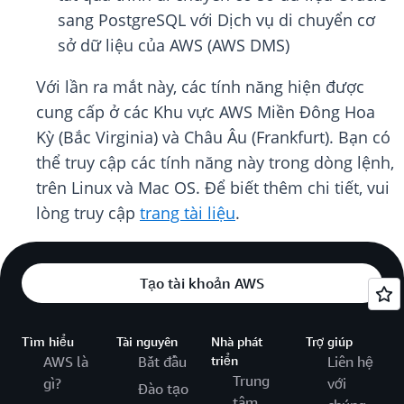
sang PostgreSQL với Dịch vụ di chuyển cơ
sở dữ liệu của AWS (AWS DMS)
Với lần ra mắt này, các tính năng hiện được
cung cấp ở các Khu vực AWS Miền Đông Hoa
Kỳ (Bắc Virginia) và Châu Âu (Frankfurt). Bạn có
thể truy cập các tính năng này trong dòng lệnh,
trên Linux và Mac OS. Để biết thêm chi tiết, vui
lòng truy cập
trang tài liệu
.
Tạo tài khoản AWS
Tìm hiểu
Tài nguyên
Nhà phát
Trợ giúp
AWS là
Bắt đầu
triển
Liên hệ
Trung
gì?
với
Đào tạo
tâm