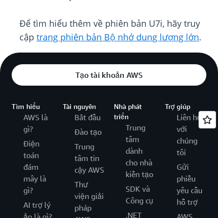
Để tìm hiểu thêm về phiên bản U7i, hãy truy
cập
trang phiên bản Bộ nhớ dung lượng lớn
.
Tạo tài khoản AWS
Tìm hiểu
Tài nguyên
Nhà phát
Trợ giúp
AWS là
Bắt đầu
triển
Liên hệ
Trung
gì?
với
Đào tạo
tâm
chúng
Điện
Trung
dành
tôi
toán
tâm tin
cho nhà
đám
Gửi
cậy AWS
kiến tạo
mây là
phiếu
Thư
SDK và
gì?
yêu cầu
viện giải
Công cụ
hỗ trợ
AI trợ lý
pháp
.NET
ảo là gì?
AWS