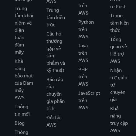
AWS
trên
re:Post
Trung
Trung
AWS
tâm khái
Trung
tâm kiến
Python
niệm về
tâm kiến
trúc
trên
điện
thức
Câu hỏi
AWS
toán
Tổng
thường
đám
Java
quan về
gặp về
mây
trên
Hỗ trợ
sản
AWS
Khả
AWS
phẩm và
năng
PHP
kỹ thuật
Nhận
bảo mật
trên
trợ giúp
Báo cáo
của Đám
AWS
từ
của
mây
chuyên
JavaScript
chuyên
AWS
gia
trên
gia phân
Thông
AWS
tích
Khả
tin mới
năng
Đối tác
Blog
truy cập
AWS
AWS
Thông