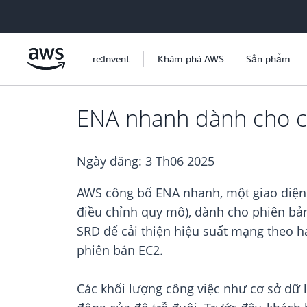
Chuyển đến nội dung chính
re:Invent
Khám phá AWS
Sản phẩm
ENA nhanh dành cho c
Ngày đăng:
3 Th06 2025
AWS công bố ENA nhanh, một giao diện đ
điều chỉnh quy mô), dành cho phiên bả
SRD để cải thiện hiệu suất mạng theo h
phiên bản EC2.
Các khối lượng công việc như cơ sở dữ 