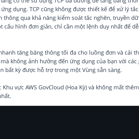
 hàng có thể sử dụng TCP đa đường để tăng băng thô
p ứng dụng. TCP cũng không được thiết kế để xử lý tắ
ến thông qua khả năng kiểm soát tắc nghẽn, truyền dữ 
ột cấu hình đơn giản, chỉ cần một lệnh duy nhất để 
hanh tăng băng thông tối đa cho luồng đơn và cải thi
mà không ảnh hưởng đến ứng dụng của bạn với các gi
n bất kỳ được hỗ trợ trong một Vùng sẵn sàng.
 Khu vực AWS GovCloud (Hoa Kỳ) và không mất thêm c
hất.