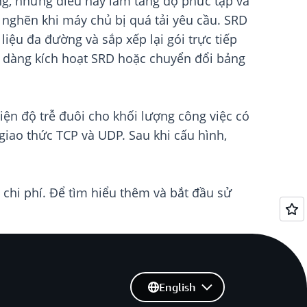
ng, nhưng điều này làm tăng độ phức tạp và
c nghẽn khi máy chủ bị quá tải yêu cầu. SRD
liệu đa đường và sắp xếp lại gói trực tiếp
dễ dàng kích hoạt SRD hoặc chuyển đổi bảng
ện độ trễ đuôi cho khối lượng công việc có
ao thức TCP và UDP. Sau khi cấu hình,
hi phí. Để tìm hiểu thêm và bắt đầu sử
English