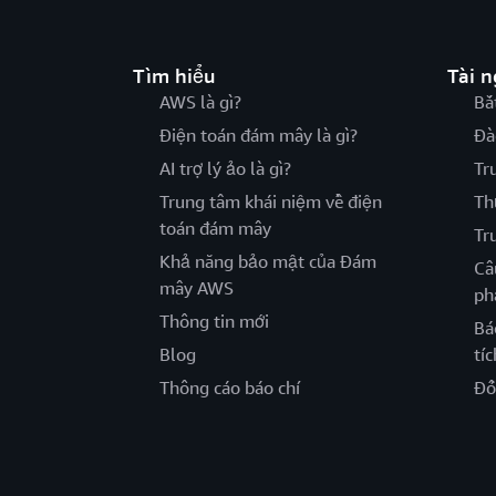
Tìm hiểu
Tài 
AWS là gì?
Bắ
Điện toán đám mây là gì?
Đà
AI trợ lý ảo là gì?
Tr
Trung tâm khái niệm về điện
Th
toán đám mây
Tr
Khả năng bảo mật của Đám
Câ
mây AWS
ph
Thông tin mới
Bá
Blog
tíc
Thông cáo báo chí
Đố