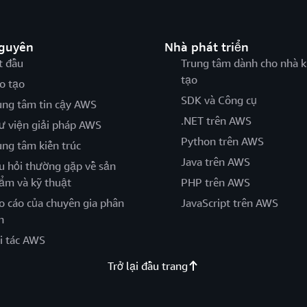
nguyên
Nhà phát triển
t đầu
Trung tâm dành cho nhà k
tạo
o tạo
SDK và Công cụ
ung tâm tin cậy AWS
.NET trên AWS
ư viện giải pháp AWS
Python trên AWS
ung tâm kiến trúc
Java trên AWS
u hỏi thường gặp về sản
ẩm và kỹ thuật
PHP trên AWS
o cáo của chuyên gia phân
JavaScript trên AWS
h
i tác AWS
Trở lại đầu trang