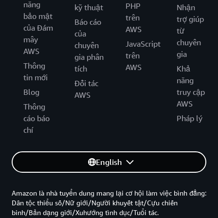
năng
PHP
kỹ thuật
Nhận
bảo mật
trên
trợ giúp
Báo cáo
của Đám
AWS
từ
của
mây
chuyên
JavaScript
chuyên
AWS
gia
trên
gia phân
Thông
AWS
tích
Khả
tin mới
năng
Đối tác
Blog
truy cập
AWS
AWS
Thông
cáo báo
Pháp lý
chí
English
Amazon là nhà tuyển dung mang lại cơ hội làm việc bình đẳng:
Dân tộc thiểu số/Nữ giới/Người khuyết tật/Cựu chiến
binh/Bản dạng giới/Xuhướng tình dục/Tuổi tác.