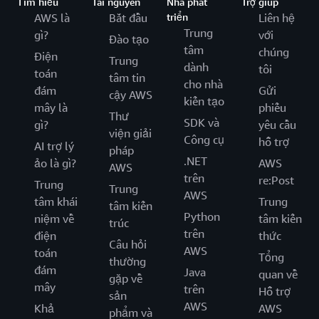
Tìm hiểu
Tài nguyên
Nhà phát
Trợ giúp
AWS là
Bắt đầu
triển
Liên hệ
Trung
gì?
với
Đào tạo
tâm
chúng
Điện
Trung
dành
tôi
toán
tâm tin
cho nhà
đám
Gửi
cậy AWS
kiến tạo
mây là
phiếu
Thư
SDK và
gì?
yêu cầu
viện giải
Công cụ
hỗ trợ
AI trợ lý
pháp
.NET
ảo là gì?
AWS
AWS
trên
re:Post
Trung
Trung
AWS
tâm khái
Trung
tâm kiến
Python
niệm về
tâm kiến
trúc
trên
điện
thức
Câu hỏi
AWS
toán
Tổng
thường
đám
Java
quan về
gặp về
mây
trên
Hỗ trợ
sản
AWS
Khả
AWS
phẩm và