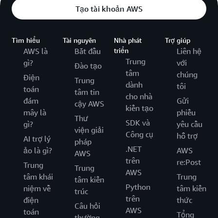
Tạo tài khoản AWS
Tìm hiểu
Tài nguyên
Nhà phát
Trợ giúp
AWS là
Bắt đầu
triển
Liên hệ
Trung
gì?
với
Đào tạo
tâm
chúng
Điện
Trung
dành
tôi
toán
tâm tin
cho nhà
đám
Gửi
cậy AWS
kiến tạo
mây là
phiếu
Thư
SDK và
gì?
yêu cầu
viện giải
Công cụ
hỗ trợ
AI trợ lý
pháp
.NET
ảo là gì?
AWS
AWS
trên
re:Post
Trung
Trung
AWS
tâm khái
Trung
tâm kiến
Python
niệm về
tâm kiến
trúc
trên
điện
thức
Câu hỏi
AWS
toán
Tổng
thường