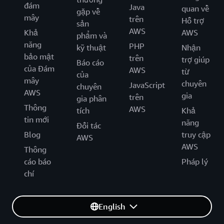
đám
Java
quan về
gặp về
mây
trên
Hỗ trợ
sản
AWS
Khả
AWS
phẩm và
năng
PHP
kỹ thuật
Nhận
bảo mật
trên
trợ giúp
Báo cáo
của Đám
AWS
từ
của
mây
chuyên
JavaScript
chuyên
AWS
gia
trên
gia phân
Thông
AWS
tích
Khả
tin mới
năng
Đối tác
Blog
truy cập
AWS
AWS
Thông
cáo báo
Pháp lý
chí
English