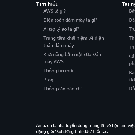
Tìm hiểu
Tài 
AWS là gì?
Bắ
Điện toán đám mây là gì?
Đà
AI trợ lý ảo là gì?
Tr
Trung tâm khái niệm về điện
Th
toán đám mây
Tr
Khả năng bảo mật của Đám
Câ
mây AWS
ph
Thông tin mới
Bá
Blog
tíc
Thông cáo báo chí
Đố
Amazon là nhà tuyển dung mang lại cơ hội làm viê
dạng giới/Xuhướng tình dục/Tuổi tác.