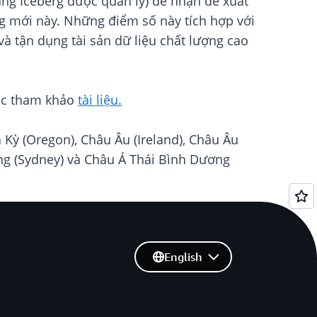
ng Iceberg được quản lý) để nhận đề xuất
ng mới này. Những điểm số này tích hợp với
 tận dụng tài sản dữ liệu chất lượng cao
c tham khảo
tài liệu.
Kỳ (Oregon), Châu Âu (Ireland), Châu Âu
ơng (Sydney) và Châu Á Thái Bình Dương
English