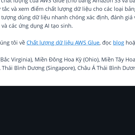
I chất lượng của AWS Glue (cho bảng Amazon S3 và bả
y tắc và xem điểm chất lượng dữ liệu cho các loại bả
ượng dùng dữ liệu nhanh chóng xác định, đánh giá và
 và các ứng dụng AI tạo sinh.
úng tôi về
Chất lượng dữ liệu AWS Glue
, đọc
blog
hoặ
ắc Virginia), Miền Đông Hoa Kỳ (Ohio), Miền Tây Hoa 
 Á Thái Bình Dương (Singapore), Châu Á Thái Bình Dư