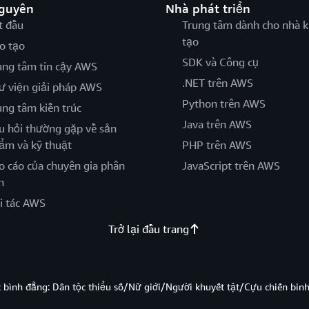
nguyên
Nhà phát triển
t đầu
Trung tâm dành cho nhà k
tạo
o tạo
SDK và Công cụ
ung tâm tin cậy AWS
.NET trên AWS
ư viện giải pháp AWS
Python trên AWS
ung tâm kiến trúc
Java trên AWS
u hỏi thường gặp về sản
ẩm và kỹ thuật
PHP trên AWS
o cáo của chuyên gia phân
JavaScript trên AWS
h
i tác AWS
Trở lại đầu trang
̣c bình đẳng: Dân tộc thiểu số/Nữ giới/Người khuyết tật/Cựu chiến bi