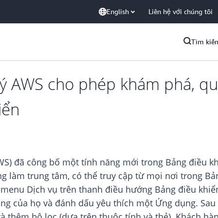
English
Liên hệ với chúng tôi
Tìm kiế
lý AWS cho phép khám phá, qu
iển
WS) đã công bố một tính năng mới trong Bảng điều kh
g làm trung tâm, có thể truy cập từ mọi nơi trong B
menu Dịch vụ trên thanh điều hướng Bảng điều khiển
ng của họ và đánh dấu yêu thích một Ứng dụng. Sau
và thêm bộ lọc (dựa trên thuộc tính và thẻ). Khách h