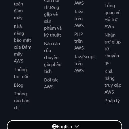
Câu hỏi
AWS
toán
Tổng
thường
đám
Java
quan về
gặp về
mây
trên
Hỗ trợ
sản
AWS
Khả
AWS
phẩm và
năng
PHP
kỹ thuật
Nhận
bảo mật
trên
trợ giúp
Báo cáo
của Đám
AWS
từ
của
mây
chuyên
JavaScript
chuyên
AWS
gia
trên
gia phân
Thông
AWS
tích
Khả
tin mới
năng
Đối tác
Blog
truy cập
AWS
AWS
Thông
cáo báo
Pháp lý
chí
English