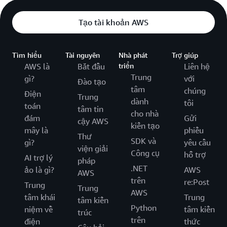
Tạo tài khoản AWS
Tìm hiểu
Tài nguyên
Nhà phát
Trợ giúp
AWS là
Bắt đầu
triển
Liên hệ
Trung
gì?
với
Đào tạo
tâm
chúng
Điện
Trung
dành
tôi
toán
tâm tin
cho nhà
đám
Gửi
cậy AWS
kiến tạo
mây là
phiếu
Thư
SDK và
gì?
yêu cầu
viện giải
Công cụ
hỗ trợ
AI trợ lý
pháp
.NET
ảo là gì?
AWS
AWS
trên
re:Post
Trung
Trung
AWS
tâm khái
Trung
tâm kiến
Python
niệm về
tâm kiến
trúc
trên
điện
thức