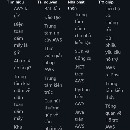
Tìm hiểu
Tài nguyên
Nhà phát
Trợ giúp
AWS là
Bắt đầu
triển
Liên hệ
Trung
gì?
với
Đào tạo
tâm
chúng
Điện
Trung
dành
tôi
toán
tâm tin
cho nhà
đám
Gửi
cậy AWS
kiến tạo
mây là
phiếu
Thư
SDK và
gì?
yêu cầu
viện giải
Công cụ
hỗ trợ
AI trợ lý
pháp
.NET
ảo là gì?
AWS
AWS
trên
re:Post
Trung
Trung
AWS
tâm khái
Trung
tâm kiến
Python
niệm về
tâm kiến
trúc
trên
điện
thức
Câu hỏi
AWS
toán
Tổng
thường
đám
Java
quan về
gặp về
mây
trên
Hỗ trợ
sản
AWS
Khả
AWS
phẩm và