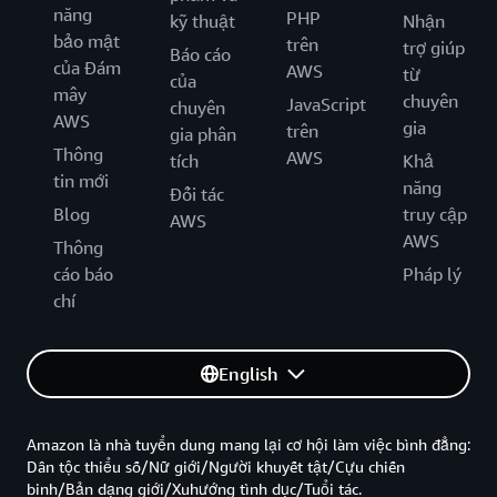
năng
PHP
kỹ thuật
Nhận
bảo mật
trên
trợ giúp
Báo cáo
của Đám
AWS
từ
của
mây
chuyên
JavaScript
chuyên
AWS
gia
trên
gia phân
Thông
AWS
tích
Khả
tin mới
năng
Đối tác
Blog
truy cập
AWS
AWS
Thông
cáo báo
Pháp lý
chí
English
Amazon là nhà tuyển dung mang lại cơ hội làm việc bình đẳng:
Dân tộc thiểu số/Nữ giới/Người khuyết tật/Cựu chiến
binh/Bản dạng giới/Xuhướng tình dục/Tuổi tác.