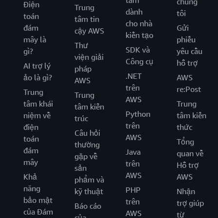
tâm
chúng
Điện
Trung
dành
tôi
toán
tâm tin
cho nhà
đám
Gửi
cậy AWS
kiến tạo
mây là
phiếu
Thư
SDK và
gì?
yêu cầu
viện giải
Công cụ
hỗ trợ
AI trợ lý
pháp
.NET
ảo là gì?
AWS
AWS
trên
re:Post
Trung
Trung
AWS
tâm khái
Trung
tâm kiến
Python
niệm về
tâm kiến
trúc
trên
điện
thức
Câu hỏi
AWS
toán
Tổng
thường
đám
Java
quan về
gặp về
mây
trên
Hỗ trợ
sản
AWS
Khả
AWS
phẩm và
năng
PHP
kỹ thuật
Nhận
bảo mật
trên
trợ giúp
Báo cáo
của Đám
AWS
từ
của