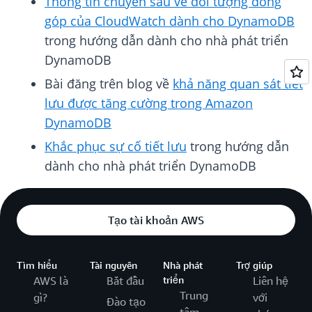
Thông tin chuyên sâu về đối tượng đóng
góp của CloudWatch dành cho DynamoDB
trong hướng dẫn dành cho nhà phát triển
DynamoDB
Bài đăng trên blog về
khả năng quan sát tiết
lưu được tăng cường trong Amazon
DynamoDB
Khắc phục sự cố tiết lưu
trong hướng dẫn
dành cho nhà phát triển DynamoDB
Tạo tài khoản AWS
Tìm hiểu
Tài nguyên
Nhà phát
Trợ giúp
AWS là
Bắt đầu
triển
Liên hệ
Trung
gì?
với
Đào tạo