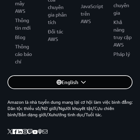
mây
chuyên
JavaScript
chuyên
AWS
gia
trên
gia phân
Thông
AWS
tích
Khả
tin mới
năng
Đối tác
Blog
truy cập
AWS
AWS
Thông
cáo báo
Pháp lý
chí
English
Amazon là nhà tuyển dung mang lại cơ hội làm việc bình đẳng:
Dân tộc thiểu số/Nữ giới/Người khuyết tật/Cựu chiến
binh/Bản dạng giới/Xuhướng tình dục/Tuổi tác.