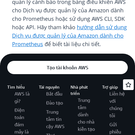
quản lý cảnh báo trong bảng điều khiển AWS
cho Dịch vụ được quản lý của Amazon dành
cho Prometheus hoặc sử dụng AWS CLI, SDK
hoặc API. Hãy tham khảo
hướng dẫn sử dụng
Dịch vụ được quản lý của Amazon dành cho
Prometheus
để biết tài liệu chi tiết.
Tạo tài khoản AWS
Tìm hiểu
Tài nguyên
Nhà phát
Trợ giúp
AWS là
Bắt đầu
triển
Liên hệ
Trung
gì?
với
Đào tạo
tâm
chúng
Điện
Trung
dành
tôi
toán
tâm tin
cho nhà
đám
Gửi
cậy AWS
kiến tạo
mây là
phiếu