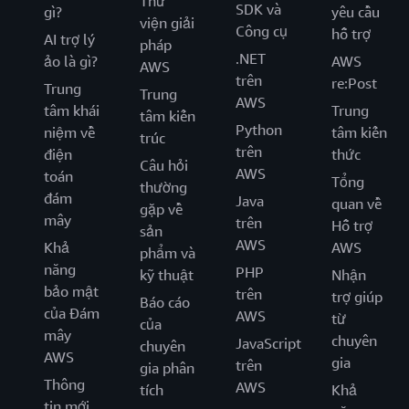
Thư
SDK và
gì?
yêu cầu
viện giải
Công cụ
hỗ trợ
AI trợ lý
pháp
.NET
ảo là gì?
AWS
AWS
trên
re:Post
Trung
Trung
AWS
tâm khái
Trung
tâm kiến
Python
niệm về
tâm kiến
trúc
trên
điện
thức
Câu hỏi
AWS
toán
Tổng
thường
đám
Java
quan về
gặp về
mây
trên
Hỗ trợ
sản
AWS
Khả
AWS
phẩm và
năng
PHP
kỹ thuật
Nhận
bảo mật
trên
trợ giúp
Báo cáo
của Đám
AWS
từ
của
mây
chuyên
JavaScript
chuyên
AWS
gia
trên
gia phân
Thông
AWS
tích
Khả
tin mới