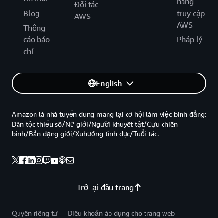
năng
Đối tác
Blog
truy cập
AWS
AWS
Thông
cáo báo
Pháp lý
chí
English
Amazon là nhà tuyển dung mang lại cơ hội làm việc bình đẳng:
Dân tộc thiểu số/Nữ giới/Người khuyết tật/Cựu chiến
binh/Bản dạng giới/Xuhướng tình dục/Tuổi tác.
Trở lại đầu trang
Quyền riêng tư
Điều khoản áp dụng cho trang web