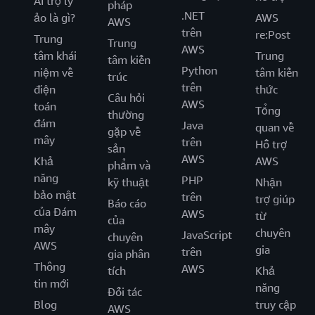
AI trợ lý
pháp
.NET
ảo là gì?
AWS
AWS
trên
re:Post
Trung
Trung
AWS
tâm khái
Trung
tâm kiến
Python
niệm về
tâm kiến
trúc
trên
điện
thức
Câu hỏi
AWS
toán
Tổng
thường
đám
Java
quan về
gặp về
mây
trên
Hỗ trợ
sản
AWS
Khả
AWS
phẩm và
năng
PHP
kỹ thuật
Nhận
bảo mật
trên
trợ giúp
Báo cáo
của Đám
AWS
từ
của
mây
chuyên
JavaScript
chuyên
AWS
gia
trên
gia phân
Thông
AWS
tích
Khả
tin mới
năng
Đối tác
Blog
truy cập
AWS