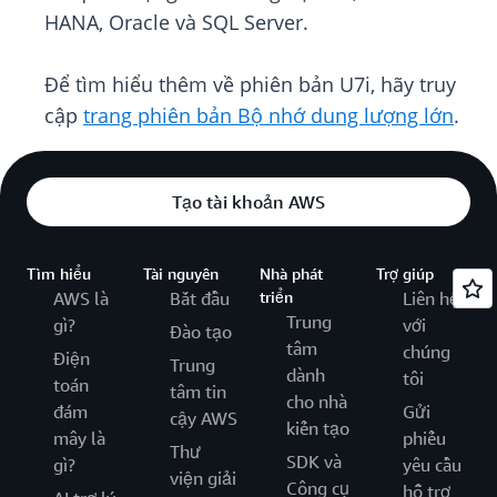
HANA, Oracle và SQL Server.
Để tìm hiểu thêm về phiên bản U7i, hãy truy
cập
trang phiên bản Bộ nhớ dung lượng lớn
.
Tạo tài khoản AWS
Tìm hiểu
Tài nguyên
Nhà phát
Trợ giúp
AWS là
Bắt đầu
triển
Liên hệ
Trung
gì?
với
Đào tạo
tâm
chúng
Điện
Trung
dành
tôi
toán
tâm tin
cho nhà
đám
Gửi
cậy AWS
kiến tạo
mây là
phiếu
Thư
SDK và
gì?
yêu cầu
viện giải
Công cụ
hỗ trợ