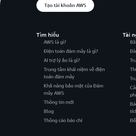
Tạo tài khoản AWS
Tìm hiểu
Tài 
AWS là gì?
Bắ
Điện toán đám mây là gì?
Đà
AI trợ lý ảo là gì?
Tr
Trung tâm khái niệm về điện
Th
toán đám mây
Tr
Khả năng bảo mật của Đám
Câ
mây AWS
ph
Thông tin mới
Bá
Blog
tíc
Thông cáo báo chí
Đố