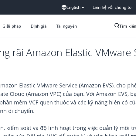
English
Liên hệ với chúng tôi
Giải pháp
Định giá
Tài nguyên
Tìm kiế
ng rãi Amazon Elastic VMware 
Amazon Elastic VMware Service (Amazon EVS), cho p
rivate Cloud (Amazon VPC) của bạn. Với Amazon EVS, b
ì phần mềm VCF quen thuộc và các kỹ năng hiện có củ
ình di chuyển.
 kiểm soát và độ linh hoạt trong việc quản lý môi t