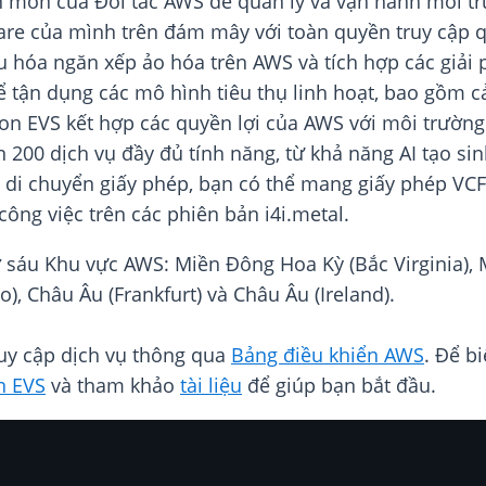
 môn của Đối tác AWS để quản lý và vận hành môi tr
are của mình trên đám mây với toàn quyền truy cập q
u hóa ngăn xếp ảo hóa trên AWS và tích hợp các giải 
 tận dụng các mô hình tiêu thụ linh hoạt, bao gồm c
zon EVS kết hợp các quyền lợi của AWS với môi trường
 200 dịch vụ đầy đủ tính năng, từ khả năng AI tạo sin
ền di chuyển giấy phép, bạn có thể mang giấy phép VC
công việc trên các phiên bản i4i.metal.
 sáu Khu vực AWS: Miền Đông Hoa Kỳ (Bắc Virginia),
), Châu Âu (Frankfurt) và Châu Âu (Ireland).
uy cập dịch vụ thông qua
Bảng điều khiển AWS
.
Để biế
n EVS
và tham khảo
tài liệu
để giúp bạn bắt đầu.