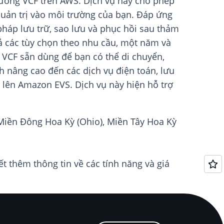
ường VCF trên AWS. Dịch vụ này cho phép
uản trị vào môi trường của bạn. Đáp ứng
pháp lưu trữ, sao lưu và phục hồi sau thảm
ả các tùy chọn theo nhu cầu, một năm và
 VCF sẵn dùng để bạn có thể di chuyển,
h nâng cao đến các dịch vụ điện toán, lưu
F lên Amazon EVS. Dịch vụ này hiện hỗ trợ
 Miền Đông Hoa Kỳ (Ohio), Miền Tây Hoa Kỳ
t thêm thông tin về các tính năng và giá