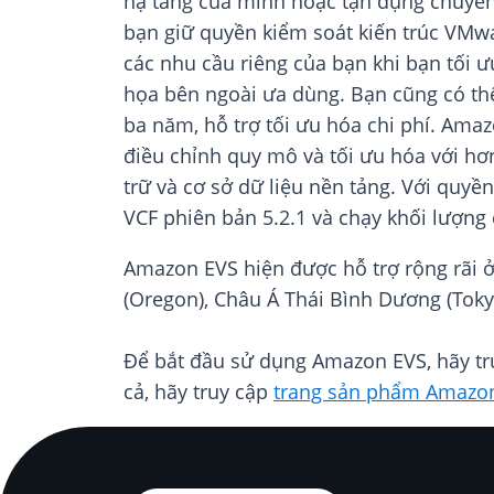
hạ tầng của mình hoặc tận dụng chuyên
bạn giữ quyền kiểm soát kiến trúc VMw
các nhu cầu riêng của bạn khi bạn tối ư
họa bên ngoài ưa dùng. Bạn cũng có thể
ba năm, hỗ trợ tối ưu hóa chi phí. Ama
điều chỉnh quy mô và tối ưu hóa với hơn
trữ và cơ sở dữ liệu nền tảng. Với quy
VCF phiên bản 5.2.1 và chạy khối lượng 
Amazon EVS hiện được hỗ trợ rộng rãi ở
(Oregon), Châu Á Thái Bình Dương (Tokyo
Để bắt đầu sử dụng Amazon EVS, hãy tr
cả, hãy truy cập
trang sản phẩm Amazo