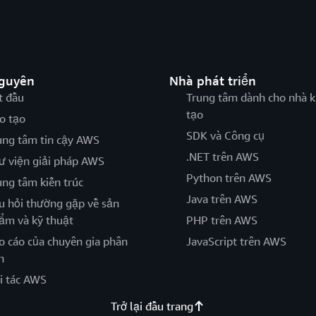
nguyên
Nhà phát triển
t đầu
Trung tâm dành cho nhà k
tạo
o tạo
SDK và Công cụ
ung tâm tin cậy AWS
.NET trên AWS
ư viện giải pháp AWS
Python trên AWS
ung tâm kiến trúc
Java trên AWS
u hỏi thường gặp về sản
ẩm và kỹ thuật
PHP trên AWS
o cáo của chuyên gia phân
JavaScript trên AWS
h
i tác AWS
Trở lại đầu trang