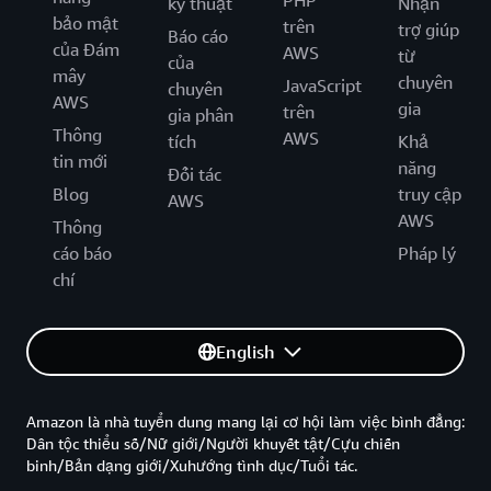
PHP
kỹ thuật
Nhận
bảo mật
trên
trợ giúp
Báo cáo
của Đám
AWS
từ
của
mây
chuyên
JavaScript
chuyên
AWS
gia
trên
gia phân
Thông
AWS
tích
Khả
tin mới
năng
Đối tác
Blog
truy cập
AWS
AWS
Thông
cáo báo
Pháp lý
chí
English
Amazon là nhà tuyển dung mang lại cơ hội làm việc bình đẳng:
Dân tộc thiểu số/Nữ giới/Người khuyết tật/Cựu chiến
binh/Bản dạng giới/Xuhướng tình dục/Tuổi tác.