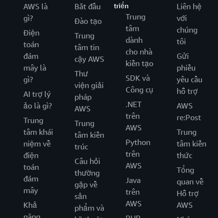
AWS là
Bắt đầu
triển
Liên hệ
Trung
gì?
với
Đào tạo
tâm
chúng
Điện
Trung
dành
tôi
toán
tâm tin
cho nhà
đám
Gửi
cậy AWS
kiến tạo
mây là
phiếu
Thư
SDK và
gì?
yêu cầu
viện giải
Công cụ
hỗ trợ
AI trợ lý
pháp
.NET
ảo là gì?
AWS
AWS
trên
re:Post
Trung
Trung
AWS
tâm khái
Trung
tâm kiến
Python
niệm về
tâm kiến
trúc
trên
điện
thức
Câu hỏi
AWS
toán
Tổng
thường
đám
Java
quan về
gặp về
mây
trên
Hỗ trợ
sản
AWS
Khả
AWS
phẩm và
năng