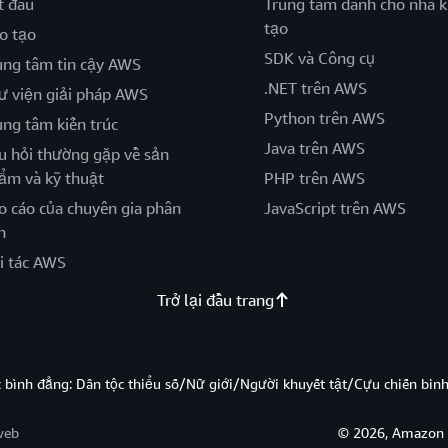
t đầu
Trung tâm dành cho nhà k
tạo
o tạo
SDK và Công cụ
ung tâm tin cậy AWS
.NET trên AWS
ư viện giải pháp AWS
Python trên AWS
ung tâm kiến trúc
Java trên AWS
u hỏi thường gặp về sản
ẩm và kỹ thuật
PHP trên AWS
o cáo của chuyên gia phân
JavaScript trên AWS
h
i tác AWS
Trở lại đầu trang
̣c bình đẳng: Dân tộc thiểu số/Nữ giới/Người khuyết tật/Cựu chiến bi
web
© 2026, Amazon W