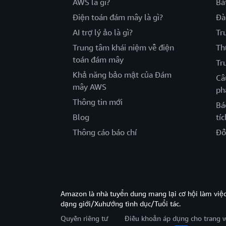
AWS là gì?
Bắ
Điện toán đám mây là gì?
Đà
AI trợ lý ảo là gì?
Tr
Trung tâm khái niệm về điện
Th
toán đám mây
Tr
Khả năng bảo mật của Đám
Câ
mây AWS
ph
Thông tin mới
Bá
Blog
tíc
Thông cáo báo chí
Đố
Amazon là nhà tuyển dung mang lại cơ hội làm viê
dạng giới/Xuhướng tình dục/Tuổi tác.
Quyền riêng tư
Điều khoản áp dụng cho trang 