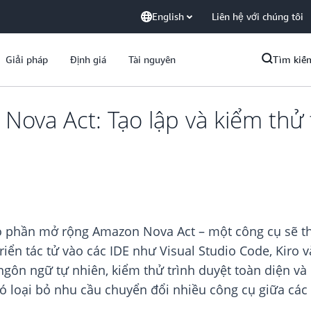
English
Liên hệ với chúng tôi
Giải pháp
Định giá
Tài nguyên
Tìm kiế
va Act: Tạo lập và kiểm thử t
 phần mở rộng Amazon Nova Act – một công cụ sẽ tha
triển tác tử vào các IDE như Visual Studio Code, Kir
ngôn ngữ tự nhiên, kiểm thử trình duyệt toàn diện và 
 loại bỏ nhu cầu chuyển đổi nhiều công cụ giữa các c