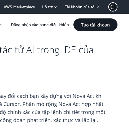
AWS Marketplace
Hỗ trợ
Tài khoản của tôi
Tạo tài khoản
m
Đăng nhập vào bảng điều khiển
ác tử AI trong IDE của
y đổi cách bạn xây dựng với Nova Act khi
o và Cursor. Phần mở rộng Nova Act hợp nhất
độ chính xác của tập lệnh chi tiết trong một
ông đoạn phát triển, xác thực và lặp lại.