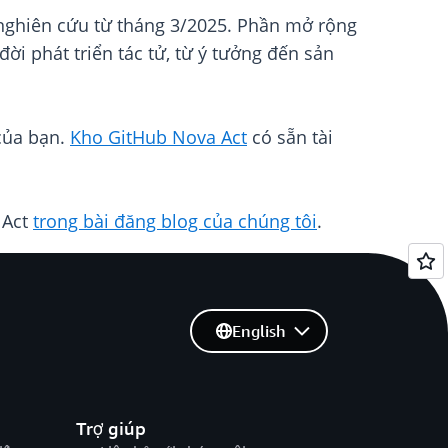
 nghiên cứu từ tháng 3/2025. Phần mở rộng
ời phát triển tác tử, từ ý tưởng đến sản
của bạn.
Kho GitHub Nova Act
có sẵn tài
 Act
trong bài đăng blog của chúng tôi
.
English
Trợ giúp