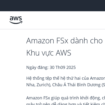
Chuyển đến nội dung chính
Amazon FSx dành cho 
Khu vực AWS
Ngày đăng:
30 Th09 2025
Hệ thống tệp thế hệ thứ hai của Amaz
Nha, Zurich), Châu Á Thái Bình Dương (
Amazon FSx giúp quá trình khởi động, c
mây trở nên dễ dàng hơn và tiết kiệm 