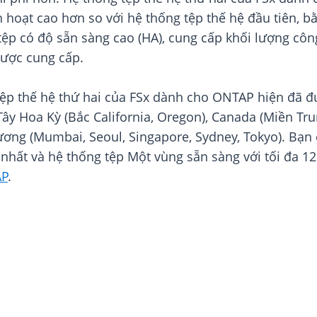
nh hoạt cao hơn so với hệ thống tệp thế hệ đầu tiên,
tệp có độ sẵn sàng cao (HA), cung cấp khối lượng côn
được cung cấp.
 tệp thế hệ thứ hai của FSx dành cho ONTAP hiện đã 
ây Hoa Kỳ (Bắc California, Oregon), Canada (Miền Trun
ơng (Mumbai, Seoul, Singapore, Sydney, Tokyo). Bạn 
nhất và hệ thống tệp Một vùng sẵn sàng với tối đa 12
AP
.