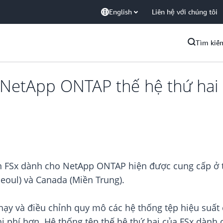
English
Liên hệ với chúng tôi
Tìm kiế
NetApp ONTAP thế hệ thứ hai 
on FSx dành cho NetApp ONTAP hiện được cung cấp ở 
Seoul) và Canada (Miền Trung).
hạy và điều chỉnh quy mô các hệ thống tệp hiệu suất 
chi phí hơn. Hệ thống tệp thế hệ thứ hai của FSx dà