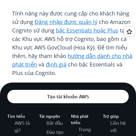
Tính năng này được cung cấp cho khách hàng
sử dụng
Đăng nhập được quản lý
cho Amazon
Cognito sử dụng
bậc Essentials hoặc Plus
tại
các Khu vực AWS hỗ trợ Cognito, bao gồm cả
Khu vực AWS GovCloud (Hoa Kỳ). Để tìm hiểu
thêm, hãy tham khảo
hướng dẫn dành cho nhà
phát triển
và
định giá
cho bậc Essentials và
Plus của Cognito.
Tạo tài khoản AWS
Tìm hiểu
Tài nguyên
Nhà phát
Trợ giúp
AWS là
Bắt đầu
triển
Liên hệ
Trung
gì?
với
Đào tạo