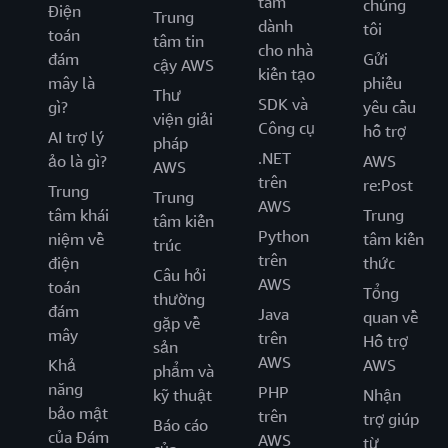
tâm
chúng
Điện
Trung
dành
tôi
toán
tâm tin
cho nhà
đám
Gửi
cậy AWS
kiến tạo
mây là
phiếu
Thư
SDK và
gì?
yêu cầu
viện giải
Công cụ
hỗ trợ
AI trợ lý
pháp
.NET
ảo là gì?
AWS
AWS
trên
re:Post
Trung
Trung
AWS
tâm khái
Trung
tâm kiến
Python
niệm về
tâm kiến
trúc
trên
điện
thức
Câu hỏi
AWS
toán
Tổng
thường
đám
Java
quan về
gặp về
mây
trên
Hỗ trợ
sản
AWS
Khả
AWS
phẩm và
năng
PHP
kỹ thuật
Nhận
bảo mật
trên
trợ giúp
Báo cáo
của Đám
AWS
từ