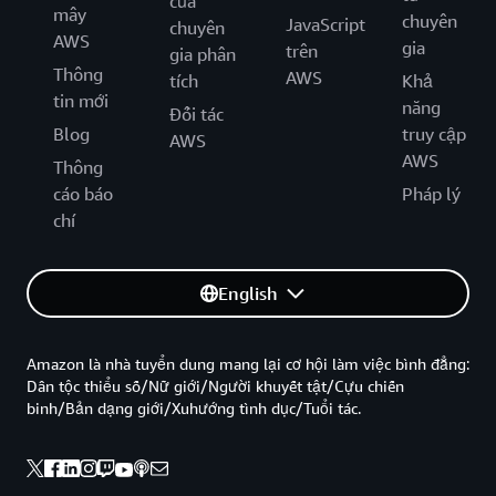
của
mây
chuyên
JavaScript
chuyên
AWS
gia
trên
gia phân
Thông
AWS
tích
Khả
tin mới
năng
Đối tác
Blog
truy cập
AWS
AWS
Thông
cáo báo
Pháp lý
chí
English
Amazon là nhà tuyển dung mang lại cơ hội làm việc bình đẳng:
Dân tộc thiểu số/Nữ giới/Người khuyết tật/Cựu chiến
binh/Bản dạng giới/Xuhướng tình dục/Tuổi tác.