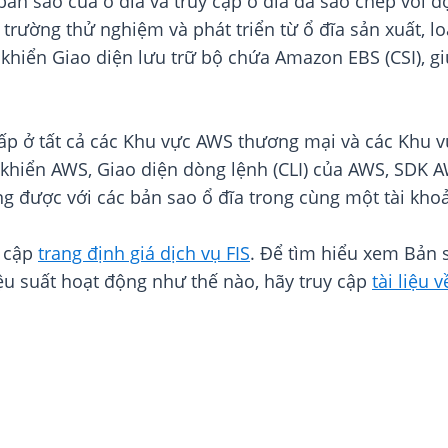
ản sao của ổ đĩa và truy cập ổ đĩa đã sao chép với độ
rường thử nghiệm và phát triển từ ổ đĩa sản xuất, lo
u khiển Giao diện lưu trữ bộ chứa Amazon EBS (CSI), g
p ở tất cả các Khu vực AWS thương mại và các Khu v
 khiển AWS, Giao diện dòng lệnh (CLI) của AWS, SDK
ộng được với các bản sao ổ đĩa trong cùng một tài kho
y cập
trang định giá dịch vụ FIS
. Để tìm hiểu xem Bản 
ệu suất hoạt động như thế nào, hãy truy cập
tài liệu 