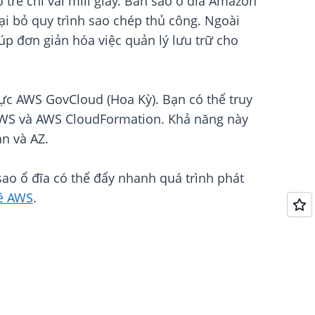
 trễ chỉ vài mili giây. Bản sao ổ đĩa Amazon
ại bỏ quy trình sao chép thủ công. Ngoài
iúp đơn giản hóa việc quản lý lưu trữ cho
ực AWS GovCloud (Hoa Kỳ). Bạn có thể truy
 AWS và AWS CloudFormation. Khả năng này
ản và AZ.
sao ổ đĩa có thể đẩy nhanh quá trình phát
về AWS
.