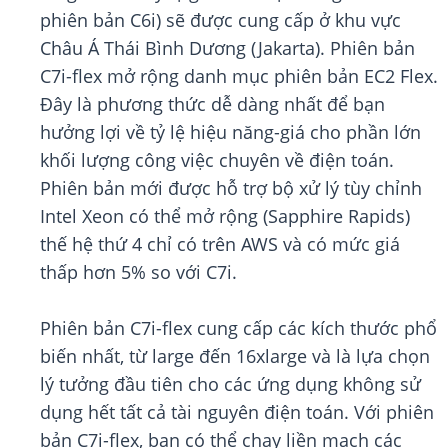
phiên bản C6i) sẽ được cung cấp ở khu vực
Châu Á Thái Bình Dương (Jakarta). Phiên bản
C7i-flex mở rộng danh mục phiên bản EC2 Flex.
Đây là phương thức dễ dàng nhất để bạn
hưởng lợi về tỷ lệ hiệu năng-giá cho phần lớn
khối lượng công việc chuyên về điện toán.
Phiên bản mới được hỗ trợ bộ xử lý tùy chỉnh
Intel Xeon có thể mở rộng (Sapphire Rapids)
thế hệ thứ 4 chỉ có trên AWS và có mức giá
thấp hơn 5% so với C7i.
Phiên bản C7i-flex cung cấp các kích thước phổ
biến nhất, từ large đến 16xlarge và là lựa chọn
lý tưởng đầu tiên cho các ứng dụng không sử
dụng hết tất cả tài nguyên điện toán. Với phiên
bản C7i-flex, bạn có thể chạy liền mạch các