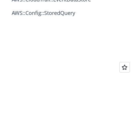
AWS::Config::StoredQuery