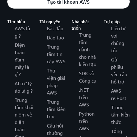
Tạo tài khoản AWS
Tìm hiểu
Tài nguyên
Nhà phát
Trợ giúp
AWS là
Bắt đầu
triển
Liên hệ
Trung
gì?
với
Đào tạo
tâm
chúng
Điện
Trung
dành
tôi
toán
tâm tin
cho nhà
đám
Gửi
cậy AWS
kiến tạo
mây là
phiếu
Thư
SDK và
gì?
yêu cầu
viện giải
Công cụ
hỗ trợ
AI trợ lý
pháp
.NET
ảo là gì?
AWS
AWS
trên
re:Post
Trung
Trung
AWS
tâm khái
Trung
tâm kiến
Python
niệm về
tâm kiến
trúc
trên
điện
thức
Câu hỏi
AWS
toán
Tổng
thường
đám