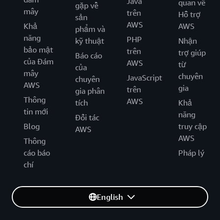
Java
quan về
gặp về
mây
trên
Hỗ trợ
sản
AWS
Khả
AWS
phẩm và
năng
PHP
kỹ thuật
Nhận
bảo mật
trên
trợ giúp
Báo cáo
của Đám
AWS
từ
của
mây
chuyên
JavaScript
chuyên
AWS
gia
trên
gia phân
Thông
AWS
tích
Khả
tin mới
năng
Đối tác
Blog
truy cập
AWS
AWS
Thông
cáo báo
Pháp lý
chí
English