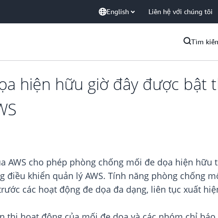
English
Liên hệ với chúng tôi
Tìm kiế
a hiện hữu giờ đây được bật 
AWS
ủa AWS cho phép phòng chống mối đe dọa hiện hữu t
ng điều khiển quản lý AWS. Tính năng phòng chống 
 trước các hoạt động đe dọa đa dạng, liên tục xuất hi
iển thị hoạt động của mối đe dọa và các nhóm chỉ báo