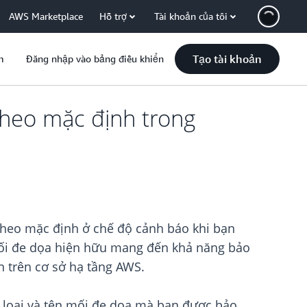
AWS Marketplace
Hỗ trợ
Tài khoản của tôi
Tạo tài khoản
m
Đăng nhập vào bảng điều khiển
theo mặc định trong
heo mặc định ở chế độ cảnh báo khi bạn
mối đe dọa hiện hữu mang đến khả năng bảo
ện trên cơ sở hạ tầng AWS.
, loại và tên mối đe dọa mà bạn được bảo