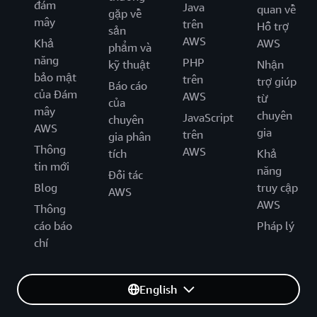
đám
Java
quan về
gặp về
mây
trên
Hỗ trợ
sản
AWS
Khả
AWS
phẩm và
năng
PHP
kỹ thuật
Nhận
bảo mật
trên
trợ giúp
Báo cáo
của Đám
AWS
từ
của
mây
chuyên
JavaScript
chuyên
AWS
gia
trên
gia phân
Thông
AWS
tích
Khả
tin mới
năng
Đối tác
Blog
truy cập
AWS
AWS
Thông
cáo báo
Pháp lý
chí
English