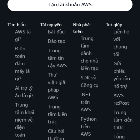
Tạo tài khoản AWS
Tìm hiểu
Tài nguyên
Nhà phát
Trợ giúp
AWS là
Bắt đầu
triển
Liên hệ
Trung
gì?
với
Đào tạo
tâm
chúng
Điện
Trung
dành
tôi
toán
tâm tin
cho nhà
đám
Gửi
cậy AWS
kiến tạo
mây là
phiếu
Thư
SDK và
gì?
yêu cầu
viện giải
Công cụ
hỗ trợ
AI trợ lý
pháp
.NET
ảo là gì?
AWS
AWS
trên
re:Post
Trung
Trung
AWS
tâm khái
Trung
tâm kiến
Python
niệm về
tâm kiến
trúc
trên
điện
thức
Câu hỏi
AWS
toán
Tổng
thường