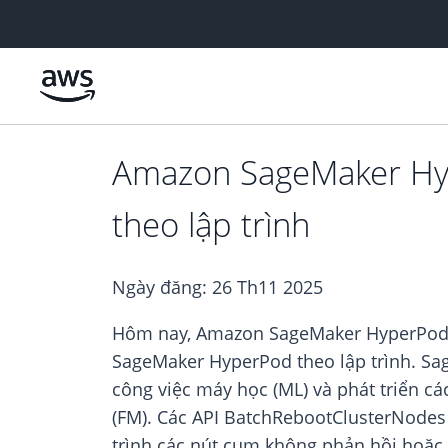
Chuyển đến nội dung chính
Amazon SageMaker Hype
theo lập trình
Ngày đăng:
26 Th11 2025
Hôm nay, Amazon SageMaker HyperPod cô
SageMaker HyperPod theo lập trình. Sa
công việc máy học (ML) và phát triển c
(FM). Các API BatchRebootClusterNodes
trình các nút cụm không phản hồi hoặc