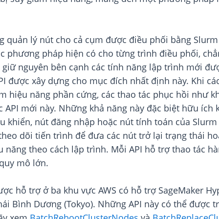
 quản lý nút cho cả cụm được điều phối bằng Slurm v
 Các phương pháp hiện có cho từng trình điều phối, 
giữ nguyên bên cạnh các tính năng lập trình mới được
API được xây dựng cho mục đích nhất định này. Khi c
m hiệu năng phần cứng, các thao tác phục hồi như khở
ác API mới này. Những khả năng này đặc biệt hữu ích 
iều khiển, nút đăng nhập hoặc nút tính toán của Slurm
theo dõi tiến trình để đưa các nút trở lại trạng thái 
ệu năng theo cách lập trình. Mỗi API hỗ trợ thao tác h
 quy mô lớn.
 được hỗ trợ ở ba khu vực AWS có hỗ trợ SageMaker H
i Bình Dương (Tokyo). Những API này có thể được tr
hãy xem
BatchRebootClusterNodes
và
BatchReplaceCl