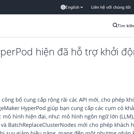
English
Liên hệ với chúng tôi
Tìm kiế
rPod hiện đã hỗ trợ khởi động
ng bố cung cấp rộng rãi các API mới, cho phép khởi
geMaker HyperPod giúp bạn cung cấp các cụm có khả
ác mô hình hiện đại, như: mô hình ngôn ngữ lớn (LLM
 và BatchReplaceClusterNodes mới cho phép khách hàn
 bị suy giảm hiệu năng, mang đến một phương pháp k