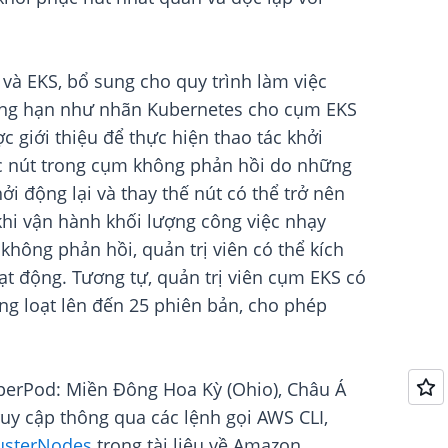
à EKS, bổ sung cho quy trình làm việc
chẳng hạn như nhãn Kubernetes cho cụm EKS
 giới thiệu để thực hiện thao tác khởi
ác nút trong cụm không phản hồi do những
i động lại và thay thế nút có thể trở nên
khi vận hành khối lượng công việc nhạy
 không phản hồi, quản trị viên có thể kích
hoạt động. Tương tự, quản trị viên cụm EKS có
àng loạt lên đến 25 phiên bản, cho phép
yperPod: Miền Đông Hoa Kỳ (Ohio), Châu Á
uy cập thông qua các lệnh gọi AWS CLI,
usterNodes
trong tài liệu về Amazon