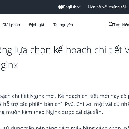
English
Liên hệ với chúng tôi
Giải pháp
Định giá
Tài nguyên
Tìm kiế
ng lựa chọn kế hoạch chi tiết 
Nginx
ạch chi tiết Nginx mới. Kế hoạch chi tiết mới này có 
 hỗ trợ các phiên bản chỉ IPv6. Chỉ với một vài cú nh
ong muốn kèm theo Nginx được cài đặt sẵn.
đầu sử dụng trên nền tảng đám mây bằng cách chọn một