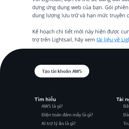
dựng ứng dụng web của bạn. Gói phiên 
dung lượng lưu trữ và hạn mức truyền d
Kế hoạch chi tiết mới này hiện được cun
trợ trên Lightsail, hãy xem
tài liệu về Lig
Tạo tài khoản AWS
Tìm hiểu
Tài 
AWS là gì?
Bắ
Điện toán đám mây là gì?
Đà
AI trợ lý ảo là gì?
Tr