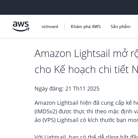
Chuyển đến nội dung chính
re:Invent
Khám phá AWS
Sản phẩm
Amazon Lightsail mở rộ
cho Kế hoạch chi tiết 
Ngày đăng:
21 Th11 2025
Amazon Lightsail hiện đã cung cấp kế ho
(IMDSv2) được thực thi theo mặc định và
ảo (VPS) Lightsail có kích thước bạn m
Với Lightsail, bạn có thể dễ dàng bắt 