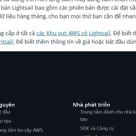
bản Lightsail bao gồm các phiên bản được cài đặt 
ữ liệu hàng tháng, cho bạn mọi thứ bạn cần để nhanh
g cấp ở tất cả
các Khu vực AWS có Lightsail
. Để biết 
htsail
. Để biết thêm thông tin về giá hoặc bắt đầu dù
nguyên
Nhà phát triển
t đầu
Trung tâm dành cho nhà k
tạo
o tạo
SDK và Công cụ
ung tâm tin cậy AWS