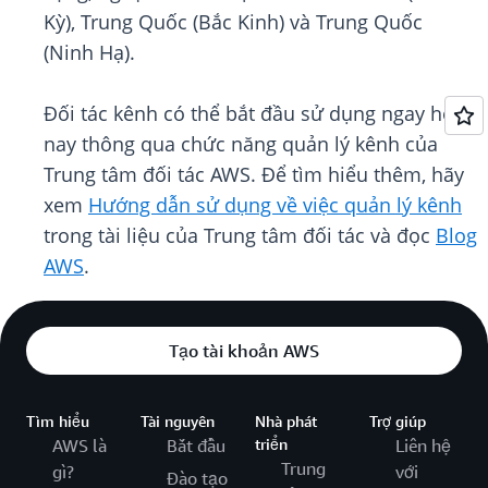
Kỳ), Trung Quốc (Bắc Kinh) và Trung Quốc
(Ninh Hạ).
Đối tác kênh có thể bắt đầu sử dụng ngay hôm
nay thông qua chức năng quản lý kênh của
Trung tâm đối tác AWS. Để tìm hiểu thêm, hãy
xem
Hướng dẫn sử dụng về việc quản lý kênh
trong tài liệu của Trung tâm đối tác và đọc
Blog
AWS
.
Tạo tài khoản AWS
Tìm hiểu
Tài nguyên
Nhà phát
Trợ giúp
AWS là
Bắt đầu
triển
Liên hệ
Trung
gì?
với
Đào tạo