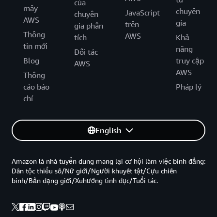
của
mây
chuyên
JavaScript
chuyên
AWS
gia
trên
gia phân
Thông
AWS
tích
Khả
tin mới
năng
Đối tác
Blog
truy cập
AWS
AWS
Thông
cáo báo
Pháp lý
chí
English
Amazon là nhà tuyển dung mang lại cơ hội làm việc bình đẳng:
Dân tộc thiểu số/Nữ giới/Người khuyết tật/Cựu chiến
binh/Bản dạng giới/Xuhướng tình dục/Tuổi tác.