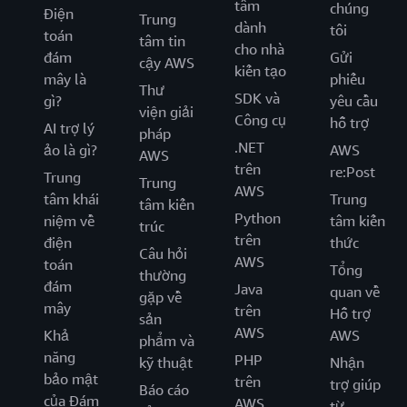
tâm
chúng
Điện
Trung
dành
tôi
toán
tâm tin
cho nhà
đám
Gửi
cậy AWS
kiến tạo
mây là
phiếu
Thư
SDK và
gì?
yêu cầu
viện giải
Công cụ
hỗ trợ
AI trợ lý
pháp
.NET
ảo là gì?
AWS
AWS
trên
re:Post
Trung
Trung
AWS
tâm khái
Trung
tâm kiến
Python
niệm về
tâm kiến
trúc
trên
điện
thức
Câu hỏi
AWS
toán
Tổng
thường
đám
Java
quan về
gặp về
mây
trên
Hỗ trợ
sản
AWS
Khả
AWS
phẩm và
năng
PHP
kỹ thuật
Nhận
bảo mật
trên
trợ giúp
Báo cáo
của Đám
AWS
từ