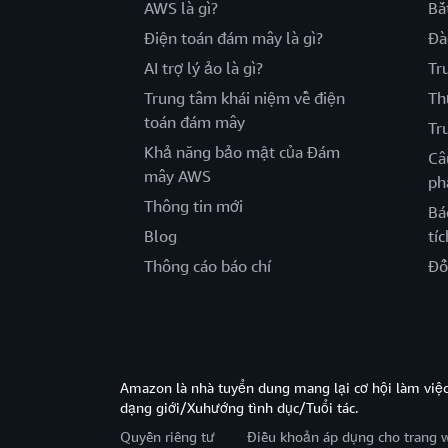
AWS là gì?
Bắ
Điện toán đám mây là gì?
Đà
AI trợ lý ảo là gì?
Tr
Trung tâm khái niệm về điện
Th
toán đám mây
Tr
Khả năng bảo mật của Đám
Câ
mây AWS
ph
Thông tin mới
Bá
Blog
tíc
Thông cáo báo chí
Đố
Amazon là nhà tuyển dung mang lại cơ hội làm viê
dạng giới/Xuhướng tình dục/Tuổi tác.
Quyền riêng tư
Điều khoản áp dụng cho trang 