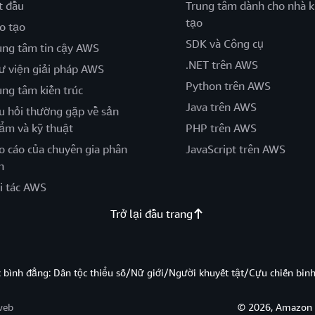
t đầu
Trung tâm dành cho nhà k
tạo
o tạo
SDK và Công cụ
ung tâm tin cậy AWS
.NET trên AWS
ư viện giải pháp AWS
Python trên AWS
ung tâm kiến trúc
Java trên AWS
u hỏi thường gặp về sản
ẩm và kỹ thuật
PHP trên AWS
o cáo của chuyên gia phân
JavaScript trên AWS
h
i tác AWS
Trở lại đầu trang
̣c bình đẳng: Dân tộc thiểu số/Nữ giới/Người khuyết tật/Cựu chiến bi
web
© 2026, Amazon W