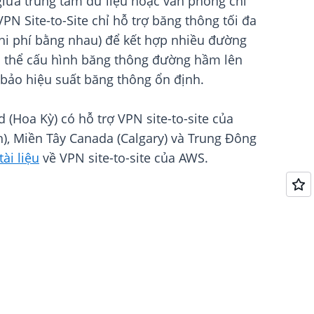
 giữa trung tâm dữ liệu hoặc văn phòng chi
N Site-to-Site chỉ hỗ trợ băng thông tối đa
i phí bằng nhau) để kết hợp nhiều đường
ó thể cấu hình băng thông đường hầm lên
 bảo hiệu suất băng thông ổn định.
Hoa Kỳ) có hỗ trợ VPN site-to-site của
h), Miền Tây Canada (Calgary) và Trung Đông
tài liệu
về VPN site-to-site của AWS.