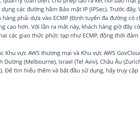
c quản lý toàn diện, cho phép tạo ra kết nối bảo mật
dụng các đường hầm Bảo mật IP (IPSec). Trước đây, VP
 hàng phải dựa vào ECMP (Định tuyến đa đường có ch
g cao hơn. Với lần ra mắt này, khách hàng giờ đây c
khai các giao thức phức tạp như ECMP, đồng thời đảm
ác Khu vực AWS thương mại và Khu vực AWS GovCloud (
 Dương (Melbourne), Israel (Tel Aviv), Châu Âu (Zuric
. Để tìm hiểu thêm và bắt đầu sử dụng, hãy truy cập