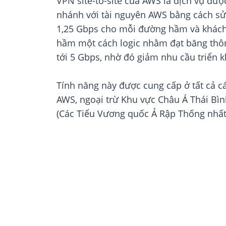
VPN site-to-site của AWS là dịch vụ đượ
nhánh với tài nguyên AWS bằng cách sử 
1,25 Gbps cho mỗi đường hầm và khách
hầm một cách logic nhằm đạt băng thôn
tới 5 Gbps, nhờ đó giảm nhu cầu triển 
Tính năng này được cung cấp ở tất cả c
AWS, ngoại trừ Khu vực Châu Á Thái Bình
(Các Tiểu Vương quốc Ả Rập Thống nhất)