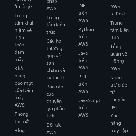
pháp
.NET
ảo là gì?
AWS
AWS
trên
re:Post
Trung
Trung
AWS
tâm khái
Trung
tâm kiến
Python
niệm về
tâm kiến
trúc
trên
điện
thức
Câu hỏi
AWS
toán
Tổng
thường
đám
Java
quan về
gặp về
mây
trên
Hỗ trợ
sản
AWS
Khả
AWS
phẩm và
năng
PHP
kỹ thuật
Nhận
bảo mật
trên
trợ giúp
Báo cáo
của Đám
AWS
từ
của
mây
chuyên
JavaScript
chuyên
AWS
gia
trên
gia phân
Thông
AWS
tích
Khả
tin mới
năng
Đối tác
Blog
truy cập
AWS