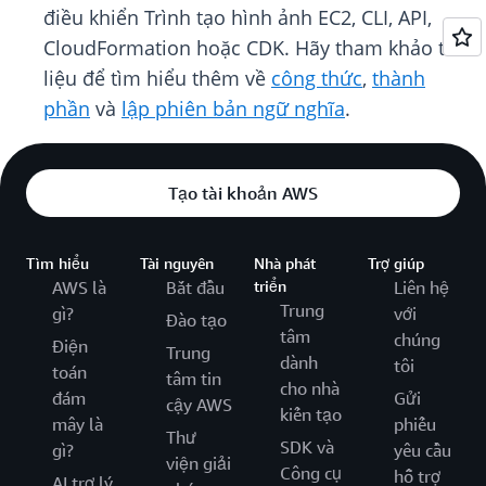
điều khiển Trình tạo hình ảnh EC2, CLI, API,
CloudFormation hoặc CDK. Hãy tham khảo tài
liệu để tìm hiểu thêm về
công thức
,
thành
phần
và
lập phiên bản ngữ nghĩa
.
Tạo tài khoản AWS
Tìm hiểu
Tài nguyên
Nhà phát
Trợ giúp
AWS là
Bắt đầu
triển
Liên hệ
Trung
gì?
với
Đào tạo
tâm
chúng
Điện
Trung
dành
tôi
toán
tâm tin
cho nhà
đám
Gửi
cậy AWS
kiến tạo
mây là
phiếu
Thư
SDK và
gì?
yêu cầu
viện giải
Công cụ
hỗ trợ
AI trợ lý