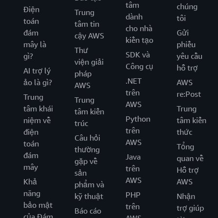
tâm
chúng
Điện
Trung
dành
tôi
toán
tâm tin
cho nhà
đám
Gửi
cậy AWS
kiến tạo
mây là
phiếu
Thư
SDK và
gì?
yêu cầu
viện giải
Công cụ
hỗ trợ
AI trợ lý
pháp
.NET
ảo là gì?
AWS
AWS
trên
re:Post
Trung
Trung
AWS
tâm khái
Trung
tâm kiến
Python
niệm về
tâm kiến
trúc
trên
điện
thức
Câu hỏi
AWS
toán
Tổng
thường
đám
Java
quan về
gặp về
mây
trên
Hỗ trợ
sản
AWS
Khả
AWS
phẩm và
năng
PHP
kỹ thuật
Nhận
bảo mật
trên
trợ giúp
Báo cáo
của Đám