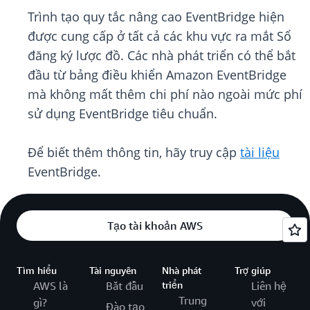
Trình tạo quy tắc nâng cao EventBridge hiện
được cung cấp ở tất cả các khu vực ra mắt Sổ
đăng ký lược đồ. Các nhà phát triển có thể bắt
đầu từ bảng điều khiển Amazon EventBridge
mà không mất thêm chi phí nào ngoài mức phí
sử dụng EventBridge tiêu chuẩn.
Để biết thêm thông tin, hãy truy cập
tài liệu
EventBridge.
Tạo tài khoản AWS
Tìm hiểu
Tài nguyên
Nhà phát
Trợ giúp
AWS là
Bắt đầu
triển
Liên hệ
Trung
gì?
với
Đào tạo