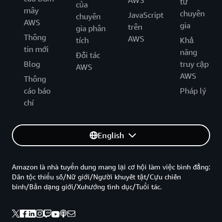
AWS
từ
của
mây
chuyên
JavaScript
chuyên
AWS
gia
trên
gia phân
Thông
AWS
tích
Khả
tin mới
năng
Đối tác
Blog
truy cập
AWS
AWS
Thông
cáo báo
Pháp lý
chí
English
Amazon là nhà tuyển dung mang lại cơ hội làm việc bình đẳng:
Dân tộc thiểu số/Nữ giới/Người khuyết tật/Cựu chiến
binh/Bản dạng giới/Xuhướng tình dục/Tuổi tác.