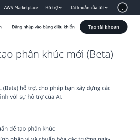
AWS Marketplace
Hỗ trợ
Tài khoản của tôi
Tạo tài khoản
m
Đăng nhập vào bảng điều khiển
ạo phân khúc mới (Beta)
(Beta) hỗ trợ, cho phép bạn xây dựng các
h với sự hỗ trợ của AI.
huẩn để tạo phân khúc
tính phân vị và chuẩn hóa các trường ngày