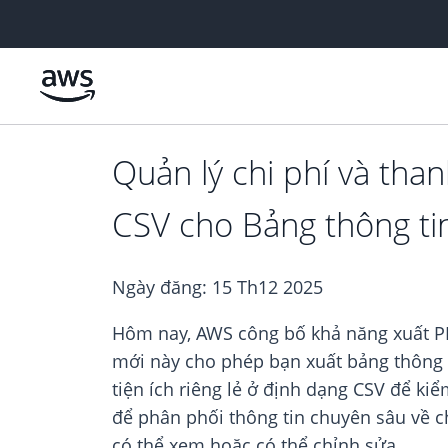
Chuyển đến nội dung chính
Quản lý chi phí và tha
CSV cho Bảng thông ti
Ngày đăng:
15 Th12 2025
Hôm nay, AWS công bố khả năng xuất PDF
mới này cho phép bạn xuất bảng thông ti
tiện ích riêng lẻ ở định dạng CSV để kiể
để phân phối thông tin chuyên sâu về c
có thể xem hoặc có thể chỉnh sửa.