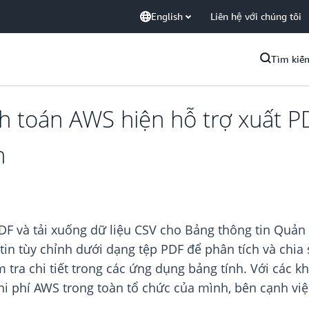
English
Liên hệ với chúng tôi
Tìm kiế
nh toán AWS hiện hỗ trợ xuất PD
n
 và tải xuống dữ liệu CSV cho Bảng thông tin Quản l
n tùy chỉnh dưới dạng tệp PDF để phân tích và chia s
m tra chi tiết trong các ứng dụng bảng tính. Với các 
hi phí AWS trong toàn tổ chức của mình, bên cạnh vi