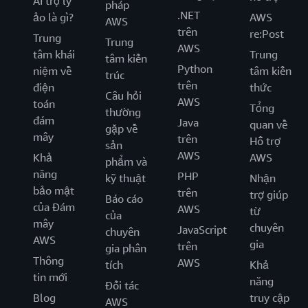
AI trợ lý
pháp
.NET
ảo là gì?
AWS
AWS
trên
re:Post
Trung
Trung
AWS
tâm khái
Trung
tâm kiến
Python
niệm về
tâm kiến
trúc
trên
điện
thức
Câu hỏi
AWS
toán
Tổng
thường
đám
Java
quan về
gặp về
mây
trên
Hỗ trợ
sản
AWS
Khả
AWS
phẩm và
năng
PHP
kỹ thuật
Nhận
bảo mật
trên
trợ giúp
Báo cáo
của Đám
AWS
từ
của
mây
chuyên
JavaScript
chuyên
AWS
gia
trên
gia phân
Thông
AWS
tích
Khả
tin mới
năng
Đối tác
Blog
truy cập
AWS